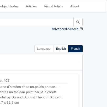
ubject Index
Articles
Visual Artists
About
Advanced Search
Language:
English
French
p. 408
nse d’almées dans un palais persan. —
après un tableau peint par M. Schœft.
defroy Durand; August Theodor Schœfft
,7 x 32,8 cm