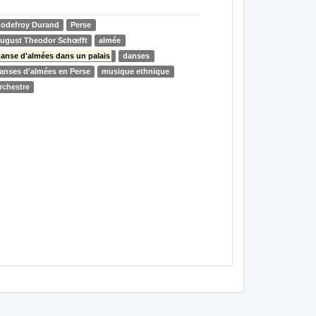
odefroy Durand
Perse
ugust Theodor Schœfft
almée
anse d'almées dans un palais
danses
anses d'almées en Perse
musique ethnique
rchestre