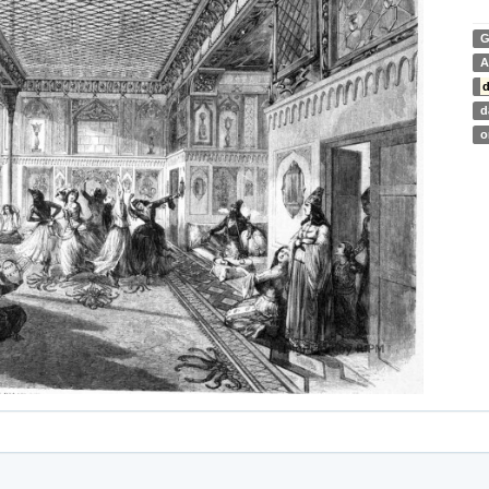
G
A
d
d
o