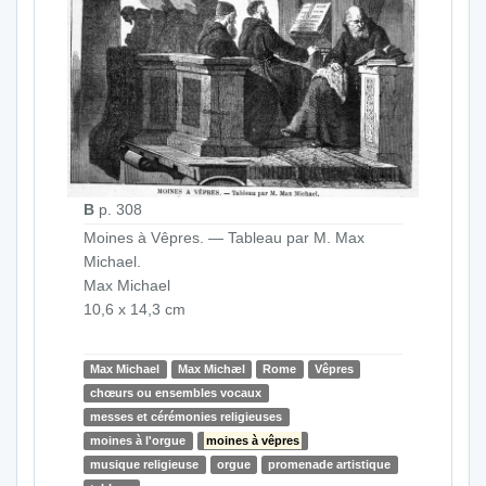
B
p. 308
Moines à Vêpres. — Tableau par M. Max
Michael.
Max Michael
10,6 x 14,3 cm
Max Michael
Max Michæl
Rome
Vêpres
chœurs ou ensembles vocaux
messes et cérémonies religieuses
moines à l'orgue
moines à vêpres
musique religieuse
orgue
promenade artistique