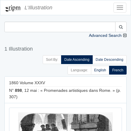
L’Illustration
Toggl
Navig
Advanced Search
1 Illustration
Sort By:
Date Ascending
Date Descending
Language:
English
French
1860 Volume XXXV
N°
898
, 12 mai : « Promenades artistiques dans Rome. » (p.
307)