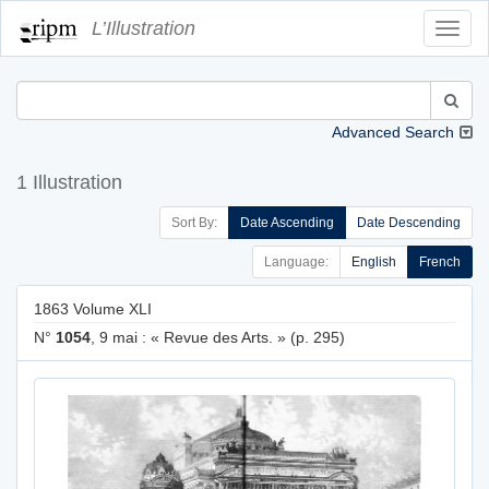
L’Illustration
Toggl
Navig
Advanced Search
1 Illustration
Sort By:
Date Ascending
Date Descending
Language:
English
French
1863 Volume XLI
N°
1054
, 9 mai : « Revue des Arts. » (p. 295)