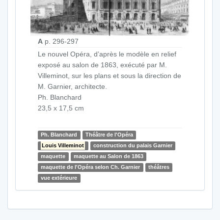
A
p. 296-297
Le nouvel Opéra, d’après le modèle en relief
exposé au salon de 1863, exécuté par M.
Villeminot, sur les plans et sous la direction de
M. Garnier, architecte.
Ph. Blanchard
23,5 x 17,5 cm
Ph. Blanchard
Théâtre de l'Opéra
Louis Villeminot
construction du palais Garnier
maquette
maquette au Salon de 1863
maquette de l'Opéra selon Ch. Garnier
théâtres
vue extérieure