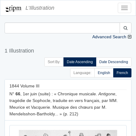
L’Illustration
Toggl
Navig
Advanced Search
1 Illustration
Sort By:
Date Ascending
Date Descending
Language:
English
French
1844 Volume III
N°
66
, 1er juin (suite) : « Chronique musicale.
Antigone
,
tragédie de Sophocle, traduite en vers français, par MM.
Meurice et Vacquerie. Musique des chœurs par M.
Mendelsshon-Bartholdy... » (p. 212)