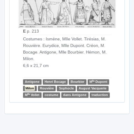
E
p. 213
Costumes : Ismène, MlIe Vollet. Tirésias, M.
Rouvière. Eurydice, Mlle Dupont. Créon, M.
Bocage. Antigone, Mlle Bourbier. Hémon, M.
Milon.
6,6 x 21,7 cm
lle
Antigone
Henri Bocage
Bourbier
M
Dupont
Milon
Rouvière
Sophocle
August Vacquerie
lle
M
Vollet
costume
dans Antigone
traduction