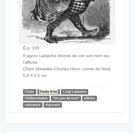
C
p. 109
Il signor Lablache étonné de voir son nom sur
l’affiche.
Cham [Amédée-Charles Henri, comte de Noé]
6,8 X 5,5 cm
Cham
Giulia Grisi
Luigi Lablache
Théâtre-Italien
"Un peu de tout"
affiche
caricature
régisseur