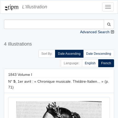
L’Illustration
Toggl
Navig
Advanced Search
4 Illustrations
Sort By:
Date Ascending
Date Descending
Language:
English
French
1843 Volume I
N°
5
, 1er avril : « Chronique musicale. Théâtre-Italien... » (p.
71)