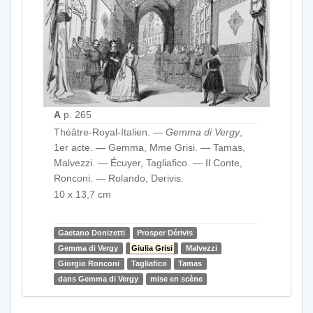
A
p. 265
Théâtre-Royal-Italien. —
Gemma di Vergy
,
1er acte. — Gemma, Mme Grisi. — Tamas,
Malvezzi. — Écuyer, Tagliafico. — Il Conte,
Ronconi. — Rolando, Derivis.
10 x 13,7 cm
Gaetano Donizetti
Prosper Dérivis
Gemma di Vergy
Giulia Grisi
Malvezzi
Giorgio Ronconi
Tagliafico
Tamas
dans Gemma di Vergy
mise en scène