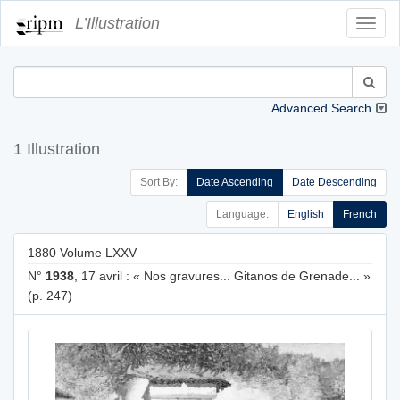
L’Illustration
Toggl
Navig
Advanced Search
1 Illustration
Sort By:
Date Ascending
Date Descending
Language:
English
French
1880 Volume LXXV
N°
1938
, 17 avril : « Nos gravures... Gitanos de Grenade... »
(p. 247)