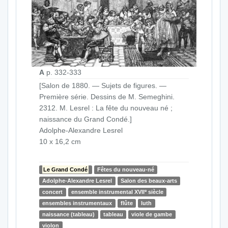
A
p. 332-333
[Salon de 1880. — Sujets de figures. —
Première série. Dessins de M. Semeghini.
2312. M. Lesrel : La fête du nouveau né ;
naissance du Grand Condé.]
Adolphe-Alexandre Lesrel
10 x 16,2 cm
Le Grand Condé
Fêtes du nouveau-né
Adolphe-Alexandre Lesrel
Salon des beaux-arts
e
concert
ensemble instrumental XVII
siècle
ensembles instrumentaux
flûte
luth
naissance (tableau)
tableau
viole de gambe
violon