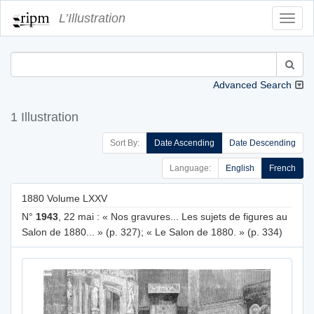
L’Illustration
Toggl
Navig
Advanced Search
1 Illustration
Sort By:
Date Ascending
Date Descending
Language:
English
French
1880 Volume LXXV
N°
1943
, 22 mai : « Nos gravures... Les sujets de figures au
Salon de 1880... » (p. 327); « Le Salon de 1880. » (p. 334)