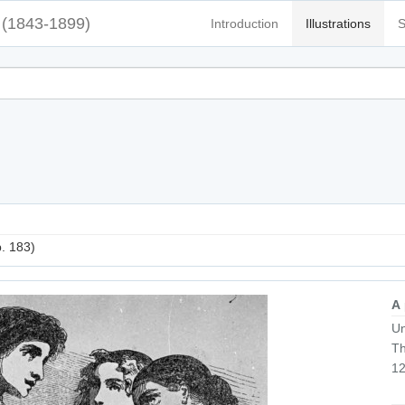
(1843-1899)
Introduction
Illustrations
S
p. 183)
A
Un
T
12