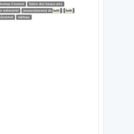
homas Couture
Salon des beaux-arts
n ménestrel
joueurs(euses) de
luth
luth
énestrel
tableau