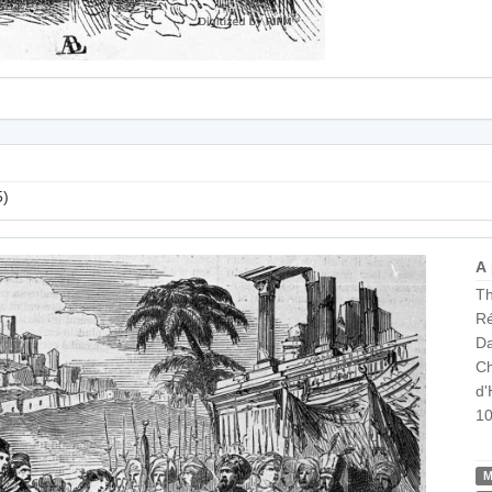
5)
A
Th
Ré
Da
Ch
d'
10