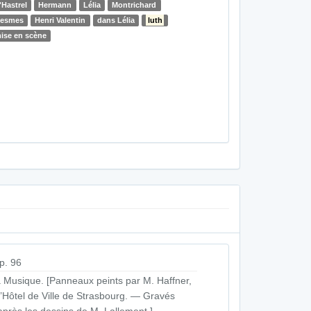
'Hastrel
Hermann
Lélia
Montrichard
esmes
Henri Valentin
dans Lélia
luth
ise en scène
p. 96
 Musique. [Panneaux peints par M. Haffner,
l’Hôtel de Ville de Strasbourg. — Gravés
après les dessins de M. Lallement.]