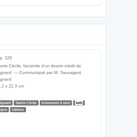
p. 328
inte Cécile, facsimile d’un dessin inédit de
gnard. — Communiqué par M. Sauvageot.
ignard
,2 x 22,3 cm
ignard
Sainte Cécile
instrument à vent
luth
rgue
tableau