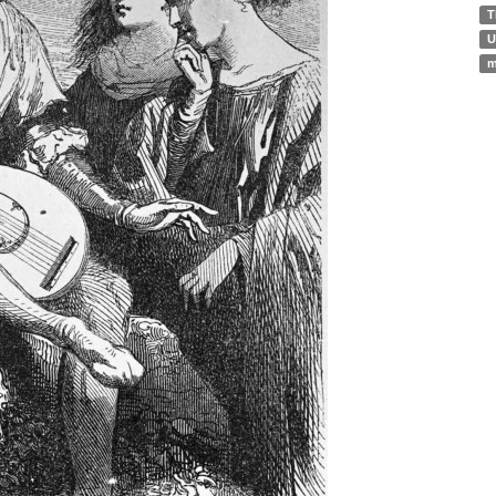
T
U
m