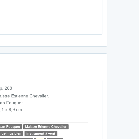
p. 288
istre Estienne Chevalier.
an Fouquet
,1 x 8,9 cm
ean Fouquet
Maistre Etienne Chevalier
nge musicien
instrument à vent