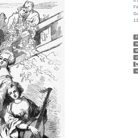
Fé
Ga
13
F
H
M
c
l
v