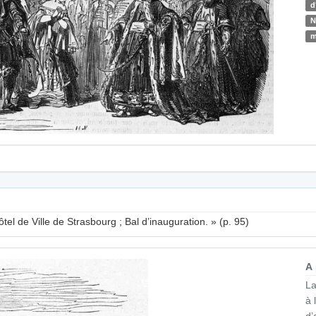
d
N
m
ôtel de Ville de Strasbourg ; Bal d’inauguration. » (p. 95)
A
La
à 
d’