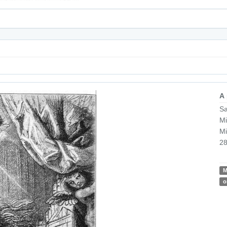
A
Sa
Mi
M
28
M
o