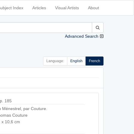
ubject Index
Articles
Visual Artists
About
Advanced Search
Language:
English
French
p. 185
 Ménestrel, par Couture.
homas Couture
 x 10,6 cm