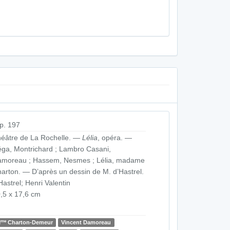
p. 197
éâtre de La Rochelle. —
Lélia
, opéra. —
ga, Montrichard ; Lambro Casani,
moreau ; Hassem, Nesmes ; Lélia, madame
arton. — D’après un dessin de M. d’Hastrel.
Hastrel; Henri Valentin
,5 x 17,6 cm
me
M
Charton-Demeur
Vincent Damoreau