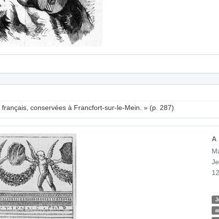
e français, conservées à Francfort-sur-le-Mein. » (p. 287)
A
Ma
Je
12
J
a