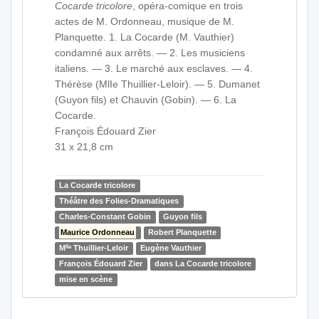
Cocarde tricolore
, opéra-comique en trois
actes de M. Ordonneau, musique de M.
Planquette. 1. La Cocarde (M. Vauthier)
condamné aux arrêts. — 2. Les musiciens
italiens. — 3. Le marché aux esclaves. — 4.
Thérèse (MlIe Thuillier-Leloir). — 5. Dumanet
(Guyon fils) et Chauvin (Gobin). — 6. La
Cocarde.
François Édouard Zier
31 x 21,8 cm
La Cocarde tricolore
Théâtre des Folies-Dramatiques
Charles-Constant Gobin
Guyon fils
Maurice Ordonneau
Robert Planquette
lle
M
Thuillier-Leloir
Eugène Vauthier
François Édouard Zier
dans La Cocarde tricolore
mise en scène