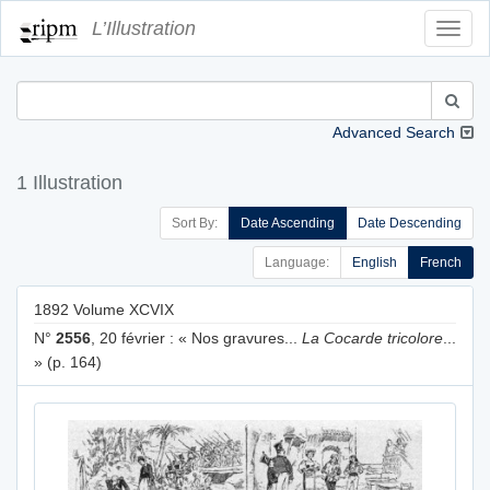
L’Illustration
Toggl
Navig
Advanced Search
1 Illustration
Sort By:
Date Ascending
Date Descending
Language:
English
French
1892 Volume XCVIX
N°
2556
, 20 février : « Nos gravures...
La Cocarde tricolore
...
» (p. 164)