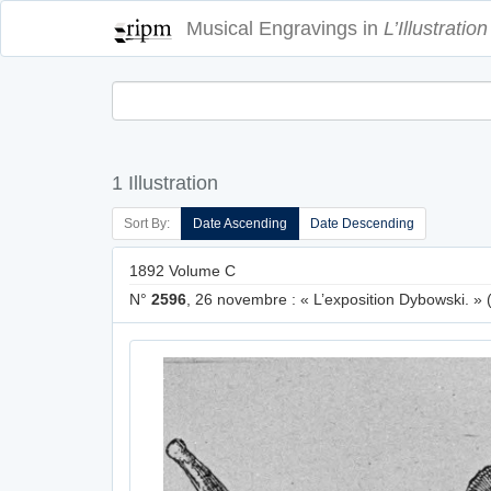
Musical Engravings in
L’Illustration
1 Illustration
Sort By:
Date Ascending
Date Descending
1892 Volume C
N°
2596
, 26 novembre : « L’exposition Dybowski. » 