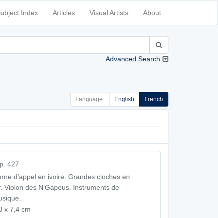
ubject Index
Articles
Visual Artists
About
Advanced Search
Language:
English
French
p. 427
rne d’appel en ivoire. Grandes cloches en
r. Violon des N’Gapous. Instruments de
sique.
3 x 7,4 cm