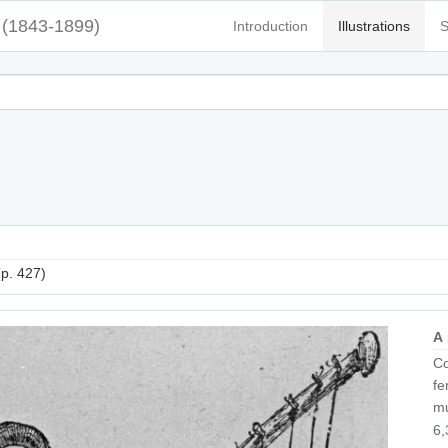
(1843-1899)
Introduction
Illustrations
S
(p. 427)
A
Co
fe
mu
6,