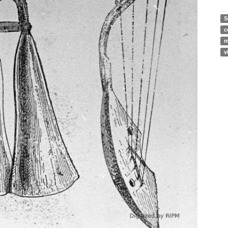
S
c
m
v