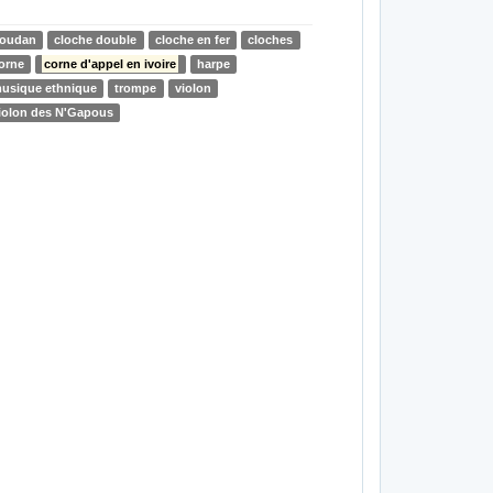
oudan
cloche double
cloche en fer
cloches
orne
corne d'appel en ivoire
harpe
usique ethnique
trompe
violon
iolon des N'Gapous