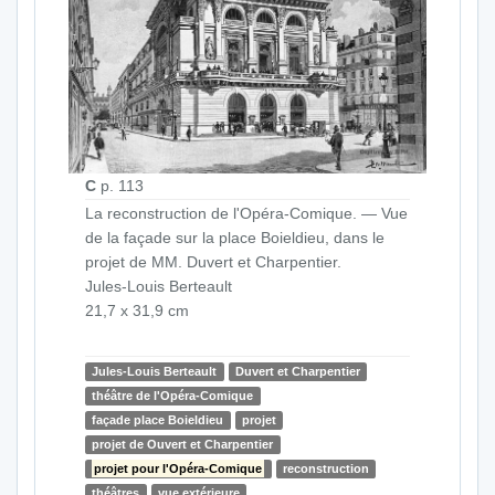
C
p. 113
La reconstruction de l'Opéra-Comique. — Vue
de la façade sur la place Boieldieu, dans le
projet de MM. Duvert et Charpentier.
Jules-Louis Berteault
21,7 x 31,9 cm
Jules-Louis Berteault
Duvert et Charpentier
théâtre de l'Opéra-Comique
façade place Boieldieu
projet
projet de Ouvert et Charpentier
projet pour l'Opéra-Comique
reconstruction
théâtres
vue extérieure