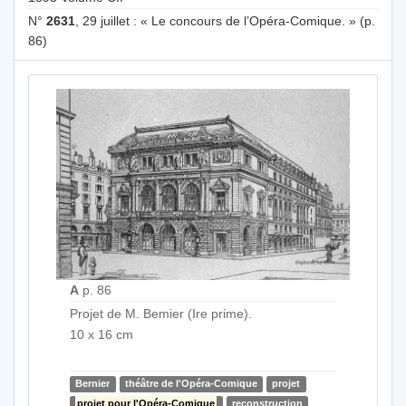
N°
2631
, 29 juillet : « Le concours de l’Opéra-Comique. » (p.
86)
A
p. 86
Projet de M. Bemier (Ire prime).
10 x 16 cm
Bernier
théâtre de l'Opéra-Comique
projet
projet pour l'Opéra-Comique
reconstruction