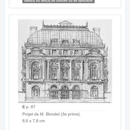
salle(s) ou lieu(s) de concert ou de spectacle
E
p. 87
Projet de M. Blondel (3e prime).
8,6 x 7,8 cm