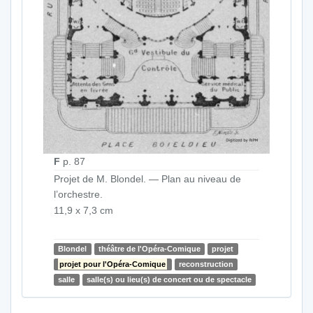
F
p. 87
Projet de M. Blondel. — Plan au niveau de
l’orchestre.
11,9 x 7,3 cm
Blondel
théâtre de l'Opéra-Comique
projet
projet pour l'Opéra-Comique
reconstruction
salle
salle(s) ou lieu(s) de concert ou de spectacle