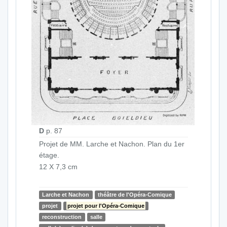
D
p. 87
Projet de MM. Larche et Nachon. Plan du 1er
étage.
12 X 7,3 cm
Larche et Nachon
théâtre de l'Opéra-Comique
projet
projet pour l'Opéra-Comique
reconstruction
salle