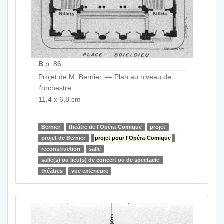
B
p. 86
Projet de M. Bernier. — Plan au niveau de
l’orchestre.
11,4 x 6,8 cm
Bernier
théâtre de l'Opéra-Comique
projet
projet de Bernier
projet pour l'Opéra-Comique
reconstruction
salle
salle(s) ou lieu(s) de concert ou de spectacle
théâtres
vue extérieure