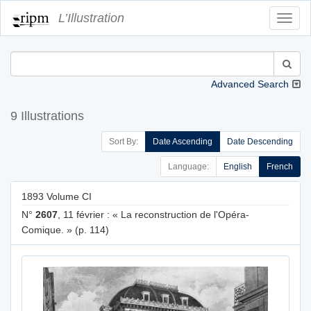
L’Illustration
Toggl
Navig
Advanced Search
9 Illustrations
Sort By:
Date Ascending
Date Descending
Language:
English
French
1893 Volume CI
N°
2607
, 11 février : « La reconstruction de l'Opéra-
Comique. » (p. 114)