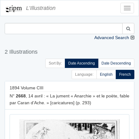
L’Illustration
Toggl
Navig
Advanced Search
2 Illustrations
Sort By:
Date Ascending
Date Descending
Language:
English
French
1894 Volume CIII
N°
2668
, 14 avril : « La jument « Anarchie » et le poète, fable
par Caran d’Ache. » [caricatures] (p. 293)