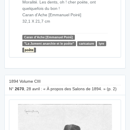
Moralité. Les dents, oh ! cher poète, ont
quelquefois du bon !
Caran d'Ache [Emmanuel Poiré]
32,1 X 21,7 cm
Caran d'Ache [Emmanuel Poiré]
"La Jument anarchie et le poète"
caricature
lyre
poète
1894 Volume CIII
N°
2670
, 28 avril : « À propos des Salons de 1894. » (p. 2)