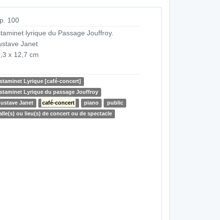
p. 100
taminet lyrique du Passage Jouffroy.
stave Janet
,3 x 12,7 cm
staminet Lyrique [café-concert]
staminet Lyrique du passage Jouffroy
ustave Janet
café-concert
piano
public
alle(s) ou lieu(s) de concert ou de spectacle