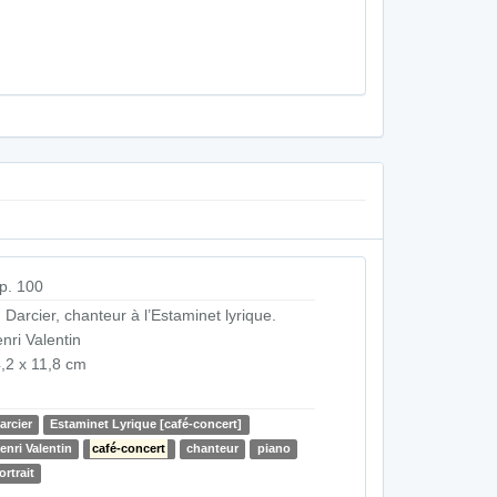
p. 100
 Darcier, chanteur à l’Estaminet lyrique.
nri Valentin
,2 x 11,8 cm
arcier
Estaminet Lyrique [café-concert]
enri Valentin
café-concert
chanteur
piano
ortrait