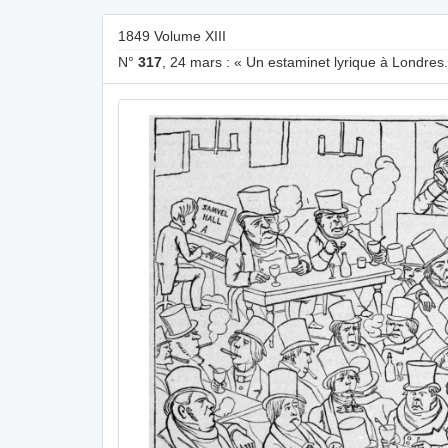
1849 Volume XIII
N°
317
, 24 mars : « Un estaminet lyrique à Londre