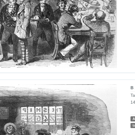
B
Ta
14
A
t