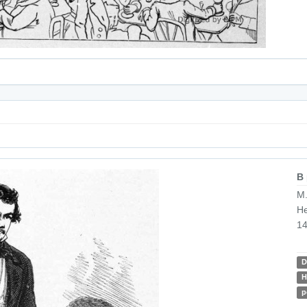
B
M.
He
14
D
H
p