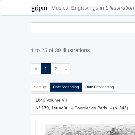
Musical Engravings in
L’Illustration
1 to 25 of 39 Illustrations
«
1
2
»
Sort By:
Date Ascending
Date Descending
1846 Volume VII
N°
179
, 1er août : « Courrier de Paris. » (p. 343)