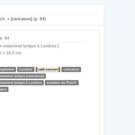
. » [caricature] (p. 64)
p. 64
n estaminet lyrique à Londres.]
5 x 16,5 cm
ngleterre
Londres
café-concert
caricature
staminet lyrique [caricature]
staminet lyrique à Londres
extraites du Punch
iano