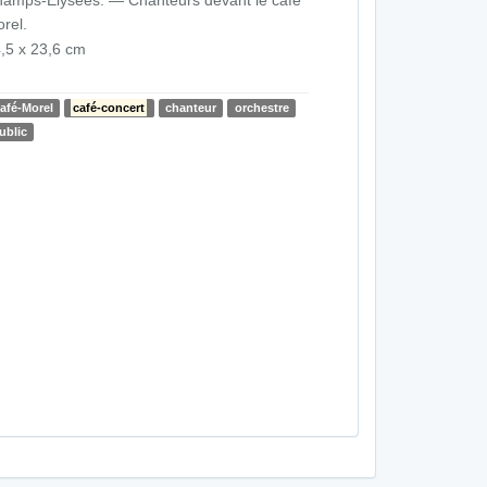
rel.
,5 x 23,6 cm
afé-Morel
café-concert
chanteur
orchestre
ublic