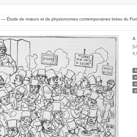
s. — Étude de mœurs et de physionomies contemporaines tirées du Punch
A
[U
9,
A
e
e
p