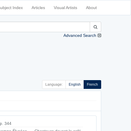
ubject Index
Articles
Visual Artists
About
Advanced Search
Language:
English
French
p. 344
amps-Élysées. — Chanteurs devant le café