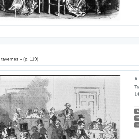
s tavernes » (p. 119)
A
Ta
14
A
t
t