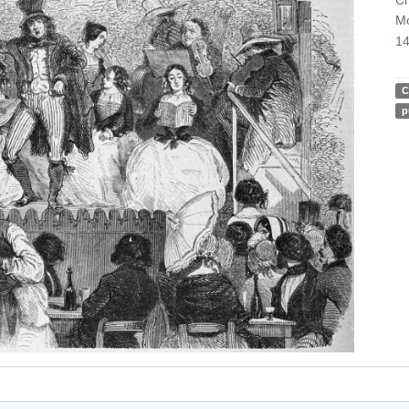
Mo
14
C
p