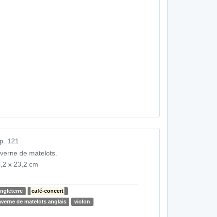
p. 121
verne de matelots.
,2 x 23,2 cm
ngleterre
café-concert
averne de matelots anglais
violon