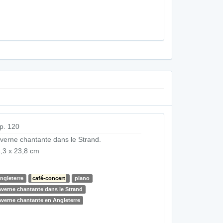
p. 120
verne chantante dans le Strand.
,3 x 23,8 cm
ngleterre
café-concert
piano
averne chantante dans le Strand
averne chantante en Angleterre