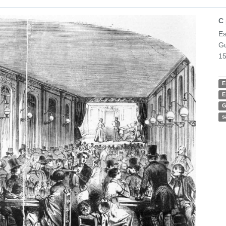
C
Es
Gu
15
E
E
G
s