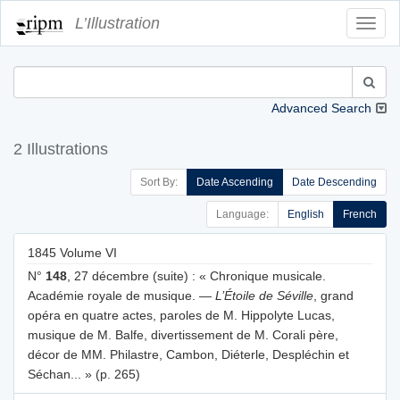
L’Illustration
Toggl
Navig
Advanced Search
2 Illustrations
Sort By:
Date Ascending
Date Descending
Language:
English
French
1845 Volume VI
N°
148
, 27 décembre (suite) : « Chronique musicale.
Académie royale de musique. —
L’Étoile de Séville
, grand
opéra en quatre actes, paroles de M. Hippolyte Lucas,
musique de M. Balfe, divertissement de M. Corali père,
décor de MM. Philastre, Cambon, Diéterle, Despléchin et
Séchan... » (p. 265)