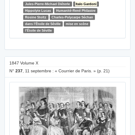
Jules-Pierre-Michael Diéterle
Italo Gardoni
Hippolyte Lucas
Humanité-René Philastre
Rosine Stoltz
Charles-Polycarpe Séchan
dans l'Étoile de Séville
mise en scène
l'Étoile de Séville
1847 Volume X
N°
237
, 11 septembre : « Courrier de Paris. » (p. 21)