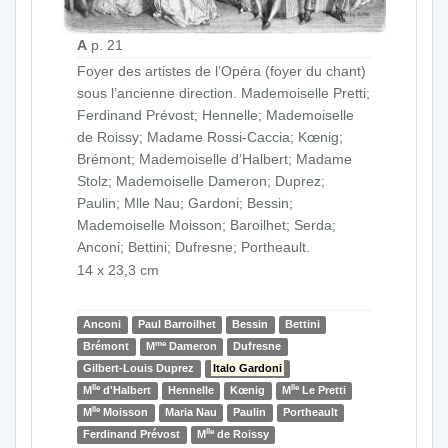
A
p. 21
Foyer des artistes de l’Opéra (foyer du chant)
sous l’ancienne direction. Mademoiselle Pretti;
Ferdinand Prévost; Hennelle; Mademoiselle
de Roissy; Madame Rossi-Caccia; Kœnig;
Brémont; Mademoiselle d’Halbert; Madame
Stolz; Mademoiselle Dameron; Duprez;
Paulin; Mlle Nau; Gardoni; Bessin;
Mademoiselle Moisson; Baroilhet; Serda;
Anconi; Bettini; Dufresne; Portheault.
14 x 23,3 cm
Anconi
Paul Barroilhet
Bessin
Bettini
me
Brémont
M
Dameron
Dufresne
Gilbert-Louis Duprez
Italo Gardoni
lle
lle
M
d'Halbert
Hennelle
Kœnig
M
Le Pretti
lle
M
Moisson
Maria Nau
Paulin
Portheault
lle
Ferdinand Prévost
M
de Roissy