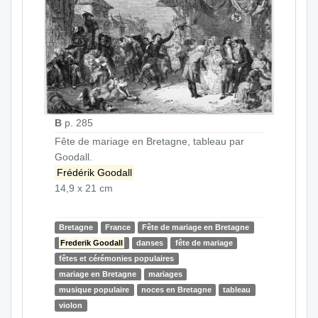
B
p. 285
Fête de mariage en Bretagne, tableau par
Goodall.
Frédérik Goodall
14,9 x 21 cm
Bretagne
France
Fête de mariage en Bretagne
Frederik Goodall
danses
fête de mariage
fêtes et cérémonies populaires
mariage en Bretagne
mariages
musique populaire
noces en Bretagne
tableau
violon