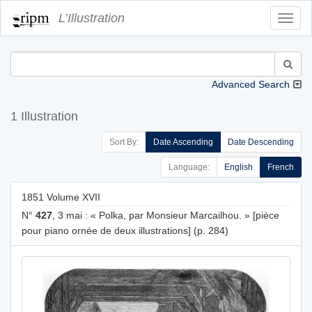
L’Illustration
Toggl
Navig
Advanced Search
1 Illustration
Sort By:
Date Ascending
Date Descending
Language:
English
French
1851 Volume XVII
N°
427
, 3 mai : « Polka, par Monsieur Marcailhou. » [pièce
pour piano ornée de deux illustrations] (p. 284)