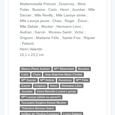
Mademoiselle Prévost ; Duvernoy ; Mme
Potier ; Bussine ; Carlo ; Henri ; Jourdan ; Mlle
Darcier ; Mlle Revilly ; Mlle Lavoye aînée ;
Mlle Lavoye jeune ; Chaix ; Roger ; Émon ;
Mlle Delisle ; Mocker ; Hermann-Léon ;
Audran ; Garcin ; Moreau-Sainti ; Victor ;
Grignon ; Madame Félix ; Sainte-Foix ; Riquier
; Palianti.
Henri Valentin
15,1 x 23,2 cm
me
Marius-Pierre Audran
M
Blanchard
Bussine
Carlo
Chaix
Jean-Baptiste-Marie Chollet
lle
lle
me
M
Darcier
M
Delisle
Duvernoy
M
Félix
Garcin
Grignon
Henri
Hermann-Léon
Jourdan
Anne Benoîte Louise Lavoye
lle
M
Lavoye (aînée ou jeune?)
Toussaint-Eugène-Ernest Mocker
Théodore Moreau-Sainti
théâtre de l'Opéra-Comique
Louis Palianti