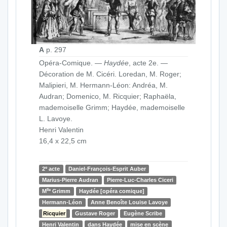
A
p. 297
Opéra-Comique. —
Haydée
, acte 2e. —
Décoration de M. Cicéri. Loredan, M. Roger;
Malipieri, M. Hermann-Léon: Andréa, M.
Audran; Domenico, M. Ricquier; Raphaëla,
mademoiselle Grimm; Haydée, mademoiselle
L. Lavoye.
Henri Valentin
16,4 x 22,5 cm
e
2
acte
Daniel-François-Esprit Auber
Marius-Pierre Audran
Pierre-Luc-Charles Ciceri
lle
M
Grimm
Haydée [opéra comique]
Hermann-Léon
Anne Benoîte Louise Lavoye
Ricquier
Gustave Roger
Eugène Scribe
Henri Valentin
dans Haydée
mise en scène