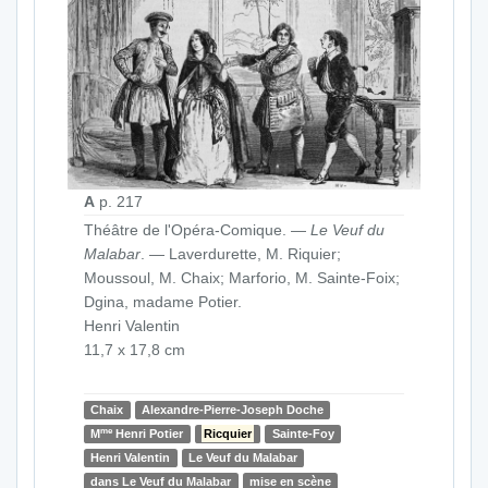
A
p. 217
Théâtre de l'Opéra-Comique. —
Le Veuf du
Malabar
. — Laverdurette, M. Riquier;
Moussoul, M. Chaix; Marforio, M. Sainte-Foix;
Dgina, madame Potier.
Henri Valentin
11,7 x 17,8 cm
Chaix
Alexandre-Pierre-Joseph Doche
me
M
Henri Potier
Ricquier
Sainte-Foy
Henri Valentin
Le Veuf du Malabar
dans Le Veuf du Malabar
mise en scène