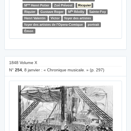
me
M
Henri Potier
Zoé Prévost
Ricquier
lle
Riquier
Gustave Roger
M
Révilly
Sainte-Foy
Henri Valentin
Victor
foyer des artistes
foyer des artistes de l'Opera-Comique
portrait
Émon
1848 Volume X
N°
254
, 8 janvier : « Chronique musicale. » (p. 297)