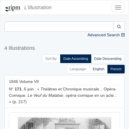
L’Illustration
Toggl
Navig
Advanced Search
4 Illustrations
Sort By:
Date Ascending
Date Descending
Language:
English
French
1846 Volume VII
N°
171
, 6 juin : « Théâtres et Chronique musicale... Opéra-
Comique.
Le Veuf du Malabar
, opéra-comique en un acte...
» (p. 217)