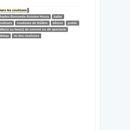
ans les coulisses
harles-Borromée-Antoine Houry
ballet
oulisses
coulisses de théâtre
décors
public
alle(s) ou lieu(s) de concert ou de spectacle
ableau
vu des coulisses