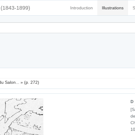
(1843-1899)
Introduction
Illustrations
S
du Salon... » (p. 272)
D
[S
de
Ch
10