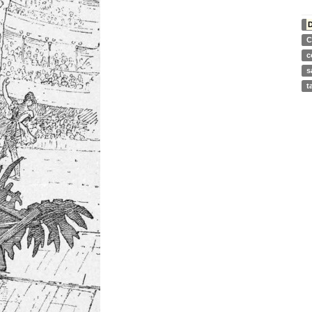
D
C
c
s
t