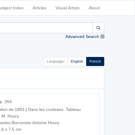
ubject Index
Articles
Visual Artists
About
Advanced Search
Language:
English
French
p. 264
alon de 1883.] Dans les coulisses. Tableau
 M. Houry.
arles-Borromée-Antoine Houry
,6 x 7,5 cm