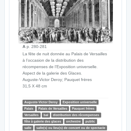
A
p. 280-281
La fête de nuit donnée au Palais de Versailles
à l’occasion de la distribution des
récompenses de l’Exposition universelle.
Aspect de la galerie des Glaces.
Auguste-Victor Deroy; Pauquet frères
31,5 X 48 cm
Auguste-Victor Deroy
Exposition universelle
Palais
Palais de Versailles
Pauquet frères
Versailles
bal
distribution des récompenses
fête à galerie des glaces
orchestre
public
salle
salle(s) ou lieu(s) de concert ou de spectacle