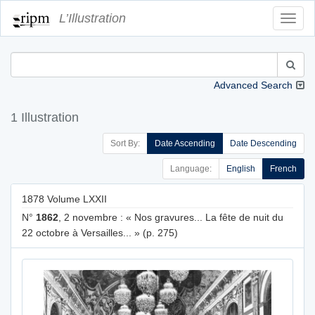
L’Illustration
Toggl
Navig
Advanced Search
1 Illustration
Sort By:
Date Ascending
Date Descending
Language:
English
French
1878 Volume LXXII
N°
1862
, 2 novembre : « Nos gravures... La fête de nuit du
22 octobre à Versailles... » (p. 275)