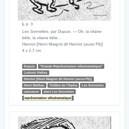
L
p. 3
Les Sonnettes
, par Dupuis. — Oh, la vilaine
bête, la vilaine bête...
Henriot [Henri Maigrot dit Henriot (aussi Pit)]
4 x 2,7 cm
Dupuis
"Grande Représentation vélodramatique"
Ludovic Halévy
Henriot [Henri Maigrot dit Henriot (aussi Pit)]
Henri Meilhac
Théâtre de l'Opéra
Les Sonnettes
caricature
dans Les Sonnettes
représentation vélodramatique