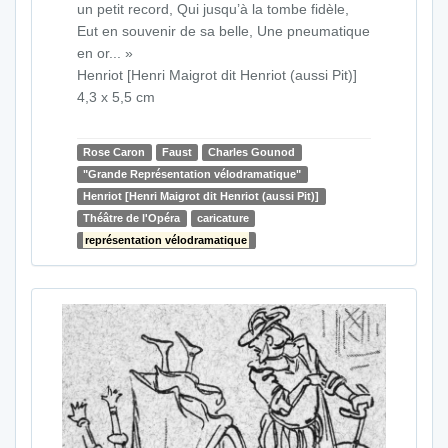
un petit record, Qui jusqu’à la tombe fidèle,
Eut en souvenir de sa belle, Une pneumatique
en or... »
Henriot [Henri Maigrot dit Henriot (aussi Pit)]
4,3 x 5,5 cm
Rose Caron
Faust
Charles Gounod
"Grande Représentation vélodramatique"
Henriot [Henri Maigrot dit Henriot (aussi Pit)]
Théâtre de l'Opéra
caricature
représentation vélodramatique