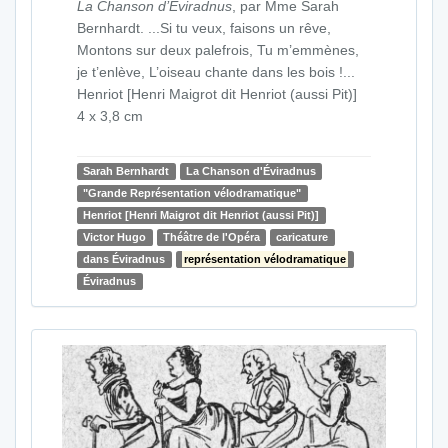
La Chanson d’Eviradnus
, par Mme Sarah
Bernhardt. ...Si tu veux, faisons un rêve,
Montons sur deux palefrois, Tu m’emmènes,
je t’enlève, L’oiseau chante dans les bois !...
Henriot [Henri Maigrot dit Henriot (aussi Pit)]
4 x 3,8 cm
Sarah Bernhardt
La Chanson d'Éviradnus
"Grande Représentation vélodramatique"
Henriot [Henri Maigrot dit Henriot (aussi Pit)]
Victor Hugo
Théâtre de l'Opéra
caricature
dans Éviradnus
représentation vélodramatique
Éviradnus