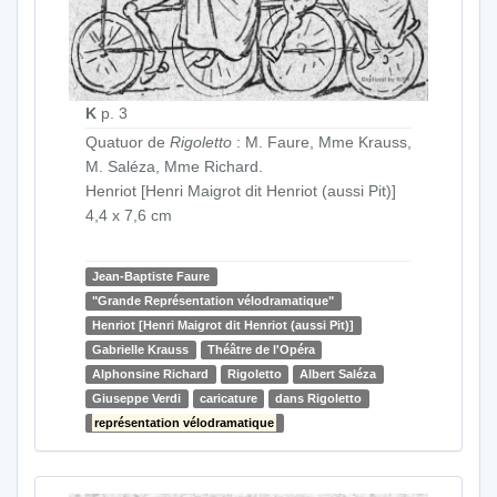
K
p. 3
Quatuor de
Rigoletto
: M. Faure, Mme Krauss,
M. Saléza, Mme Richard.
Henriot [Henri Maigrot dit Henriot (aussi Pit)]
4,4 x 7,6 cm
Jean-Baptiste Faure
"Grande Représentation vélodramatique"
Henriot [Henri Maigrot dit Henriot (aussi Pit)]
Gabrielle Krauss
Théâtre de l'Opéra
Alphonsine Richard
Rigoletto
Albert Saléza
Giuseppe Verdi
caricature
dans Rigoletto
représentation vélodramatique