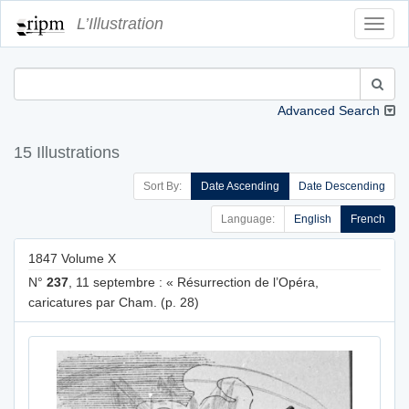
L’Illustration
Toggl
Navig
Advanced Search
15 Illustrations
Sort By:
Date Ascending
Date Descending
Language:
English
French
1847 Volume X
N°
237
, 11 septembre : « Résurrection de l’Opéra,
caricatures par Cham. (p. 28)