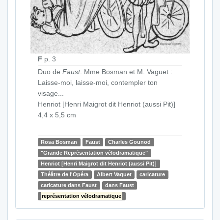
F
p. 3
Duo de
Faust
. Mme Bosman et M. Vaguet :
Laisse-moi, laisse-moi, contempler ton
visage...
Henriot [Henri Maigrot dit Henriot (aussi Pit)]
4,4 x 5,5 cm
Rosa Bosman
Faust
Charles Gounod
"Grande Représentation vélodramatique"
Henriot [Henri Maigrot dit Henriot (aussi Pit)]
Théâtre de l'Opéra
Albert Vaguet
caricature
caricature dans Faust
dans Faust
représentation vélodramatique