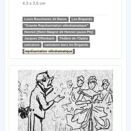
4,3 x 3,5 cm
Louis Bouchenez dit Baron
Les Brigands
"Grande Représentation vélodramatique"
Henriot [Henri Maigrot dit Henriot (aussi Pit)]
Jacques Offenbach
Théâtre de l'Opéra
caricature
caricature dans les Brigands
représentation vélodramatique