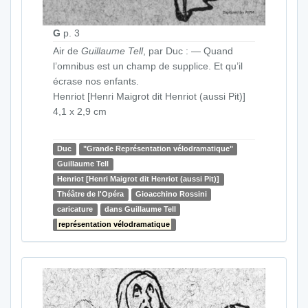
G
p. 3
Air de
Guillaume Tell
, par Duc : — Quand
l’omnibus est un champ de supplice. Et qu’il
écrase nos enfants.
Henriot [Henri Maigrot dit Henriot (aussi Pit)]
4,1 x 2,9 cm
Duc
"Grande Représentation vélodramatique"
Guillaume Tell
Henriot [Henri Maigrot dit Henriot (aussi Pit)]
Théâtre de l'Opéra
Gioacchino Rossini
caricature
dans Guillaume Tell
représentation vélodramatique