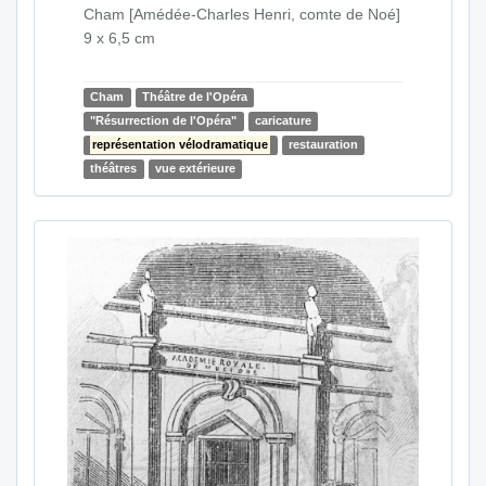
Cham [Amédée-Charles Henri, comte de Noé]
9 x 6,5 cm
Cham
Théâtre de l'Opéra
"Résurrection de l'Opéra"
caricature
représentation vélodramatique
restauration
théâtres
vue extérieure