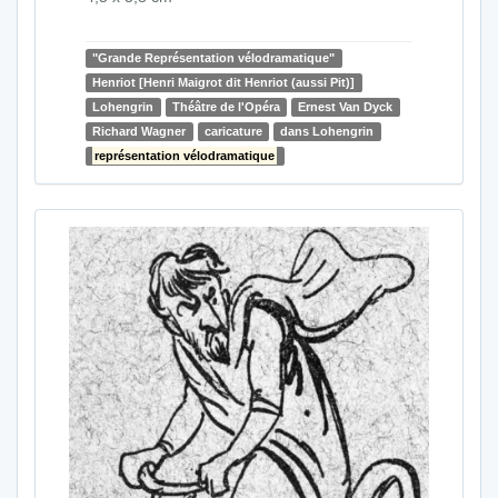
"Grande Représentation vélodramatique"
Henriot [Henri Maigrot dit Henriot (aussi Pit)]
Lohengrin
Théâtre de l'Opéra
Ernest Van Dyck
Richard Wagner
caricature
dans Lohengrin
représentation vélodramatique