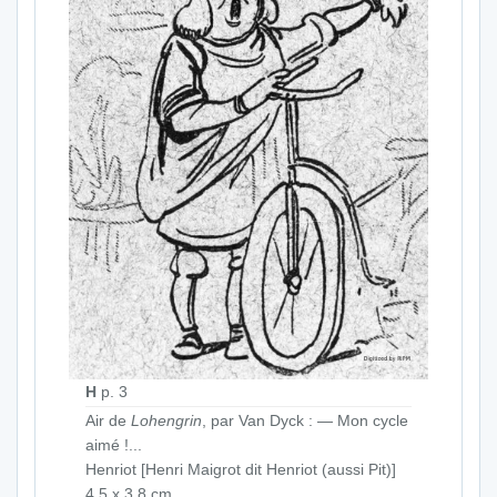
H
p. 3
Air de
Lohengrin
, par Van Dyck : — Mon cycle
aimé !...
Henriot [Henri Maigrot dit Henriot (aussi Pit)]
4,5 x 3,8 cm