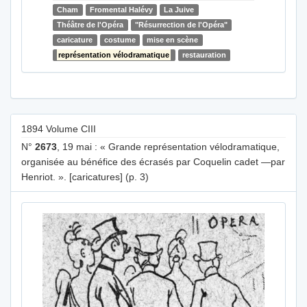
Cham
Fromental Halévy
La Juive
Théâtre de l'Opéra
"Résurrection de l'Opéra"
caricature
costume
mise en scène
représentation vélodramatique
restauration
1894 Volume CIII
N°
2673
, 19 mai : « Grande représentation vélodramatique,
organisée au bénéfice des écrasés par Coquelin cadet —par
Henriot. ». [caricatures] (p. 3)