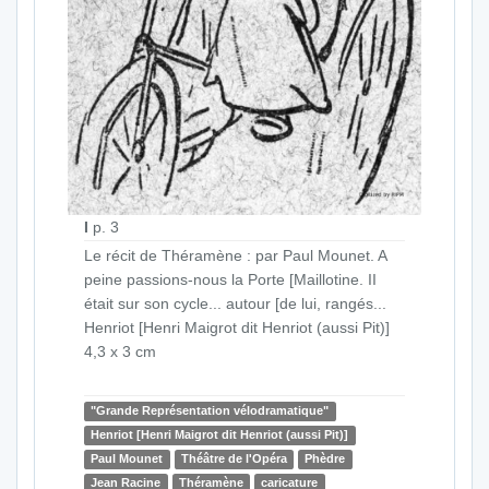
I
p. 3
Le récit de Théramène : par Paul Mounet. A
peine passions-nous la Porte [Maillotine. II
était sur son cycle... autour [de lui, rangés...
Henriot [Henri Maigrot dit Henriot (aussi Pit)]
4,3 x 3 cm
"Grande Représentation vélodramatique"
Henriot [Henri Maigrot dit Henriot (aussi Pit)]
Paul Mounet
Théâtre de l'Opéra
Phèdre
Jean Racine
Théramène
caricature