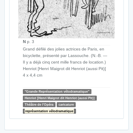
N
p. 3
Grand défilé des jolies actrices de Paris, en
bicyclette, présenté par Lassouche. (N.-B. —
Il y a déjà cinq cent mille francs de location.)
Henriot [Henri Maigrot dit Henriot (aussi Pit)]
4 x 4,4 cm
"Grande Représentation vélodramatique"
Henriot [Henri Maigrot dit Henriot (aussi Pit)]
Théâtre de l'Opéra
caricature
représentation vélodramatique