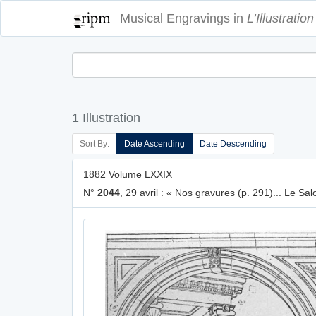
Musical Engravings in
L’Illustration
1 Illustration
Sort By:
Date Ascending
Date Descending
1882 Volume LXXIX
N°
2044
, 29 avril : « Nos gravures (p. 291)... Le Sal