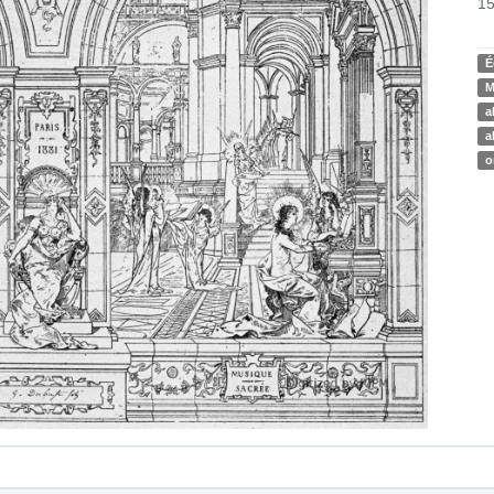
15
É
M
a
a
o