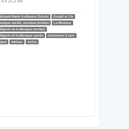
,9 x 21,2 cm
douard-Marie-Guillaume Dubufe
Goupil et Cie
usique sacrée, musique profane
La Musique
llégorie de la Musique profane
llégorie de la Musique sacrée
instrument à vent
rgue
tableau
violon