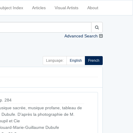
ubject Index
Articles
Visual Artists
About
Advanced Search
Language:
English
French
p. 284
sique sacrée, musique profane, tableau de
 Dubufe. D’après la photographie de M.
upil et Cie
ouard-Marie-Guillaume Dubufe