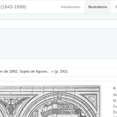
(1843-1899)
Introduction
Illustrations
S
on de 1882. Sujets de figures... » (p. 292)
A
Mu
M.
Go
Éd