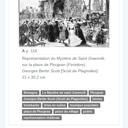
A
p. 116
Représentation du
Mystère de Saint Gwenolè
,
sur la place de Ploujean (Finistère).
Georges Bertin Scott [Scott de Plagnolles]
21 x 30,2 cm
Bretagne
Le Mystère de saint Gwenolè
Ploujean
Georges Bertin Scott [Scott de Plagnolles]
biniou
bombarde
mise en scène
musique populaire
place de Ploujean
place du village
public
représentation théâtrale