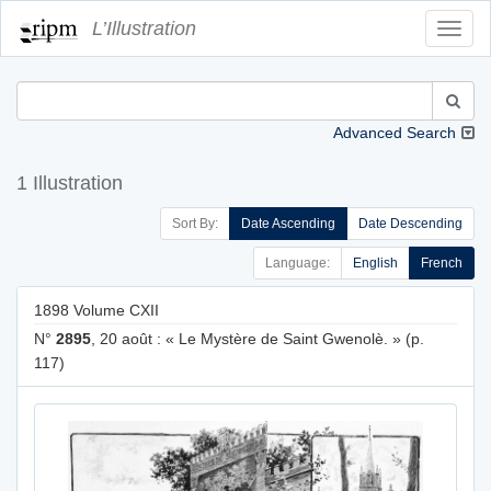
L’Illustration
Toggl
Navig
Advanced Search
1 Illustration
Sort By:
Date Ascending
Date Descending
Language:
English
French
1898 Volume CXII
N°
2895
, 20 août : « Le Mystère de Saint Gwenolè. » (p.
117)