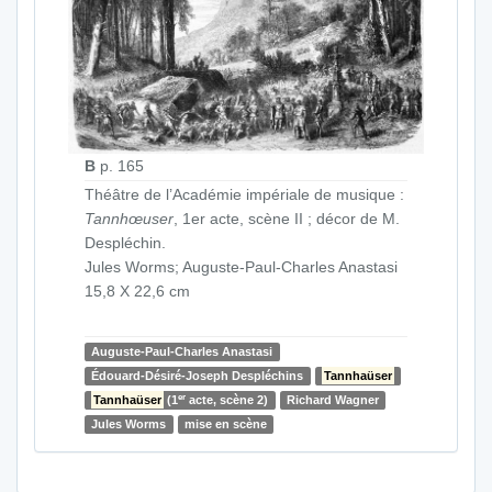
B
p. 165
Théâtre de l’Académie impériale de musique :
Tannhœuser
, 1er acte, scène II ; décor de M.
Despléchin.
Jules Worms; Auguste-Paul-Charles Anastasi
15,8 X 22,6 cm
Auguste-Paul-Charles Anastasi
Édouard-Désiré-Joseph Despléchins
Tannhaüser
er
Tannhaüser
(1
acte, scène 2)
Richard Wagner
Jules Worms
mise en scène