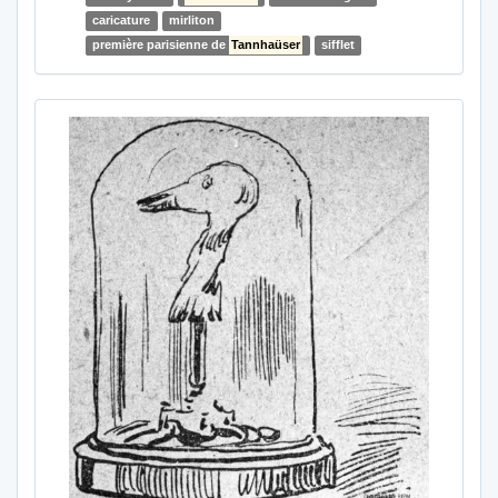
caricature
mirliton
première parisienne de
Tannhaüser
sifflet