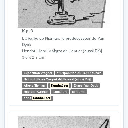
K
p. 3
La barbe de Nieman, le prédécesseur de Van
Dyck.
Henriot [Henri Maigrot dit Henriot (aussi Pit)]
3,6 x 2,7 cm
Exposition Wagner
"l'Exposition du Tannhaüser"
Henriot [Henri Maigrot dit Henriot (aussi Pit)]
Albert Nieman
Tannhaüser
Ernest Van Dyck
Richard Wagner
caricature
costume
dans
Tannhaüser