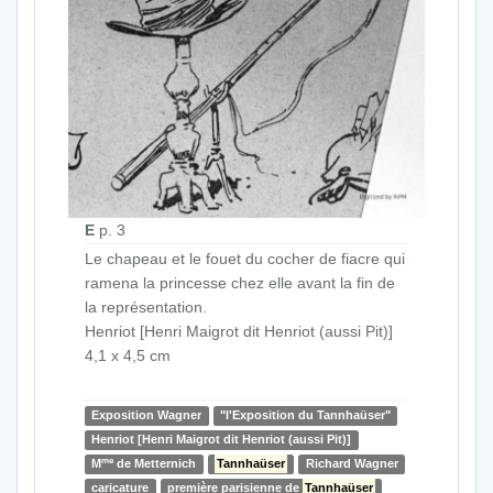
E
p. 3
Le chapeau et le fouet du cocher de fiacre qui
ramena la princesse chez elle avant la fin de
la représentation.
Henriot [Henri Maigrot dit Henriot (aussi Pit)]
4,1 x 4,5 cm
Exposition Wagner
"l'Exposition du Tannhaüser"
Henriot [Henri Maigrot dit Henriot (aussi Pit)]
me
M
de Metternich
Tannhaüser
Richard Wagner
caricature
première parisienne de
Tannhaüser