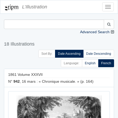
L’Illustration
Toggl
Navig
Advanced Search
18 Illustrations
Sort By:
Date Ascending
Date Descending
Language:
English
French
1861 Volume XXXVII
N°
942
, 16 mars : « Chronique musicale. » (p. 164)