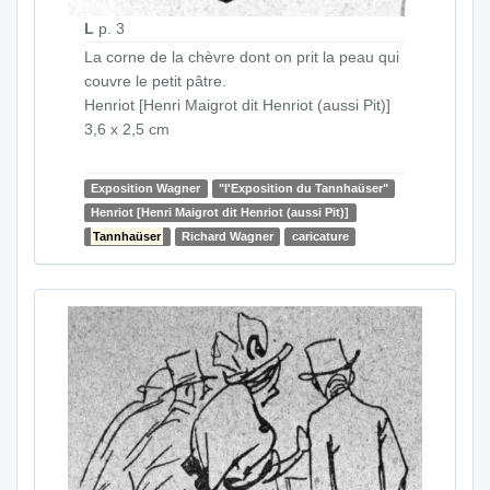
L
p. 3
La corne de la chèvre dont on prit la peau qui
couvre le petit pâtre.
Henriot [Henri Maigrot dit Henriot (aussi Pit)]
3,6 x 2,5 cm
Exposition Wagner
"l'Exposition du Tannhaüser"
Henriot [Henri Maigrot dit Henriot (aussi Pit)]
Tannhaüser
Richard Wagner
caricature