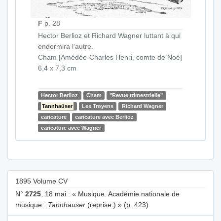
F
p. 28
Hector Berlioz et Richard Wagner luttant à qui
endormira l’autre.
Cham [Amédée-Charles Henri, comte de Noé]
6,4 x 7,3 cm
Hector Berlioz
Cham
"Revue trimestrielle"
Tannhaüser
Les Troyens
Richard Wagner
caricature
caricature avec Berlioz
caricature avec Wagner
1895 Volume CV
N°
2725
, 18 mai : « Musique. Académie nationale de
musique :
Tannhauser
(reprise.) » (p. 423)