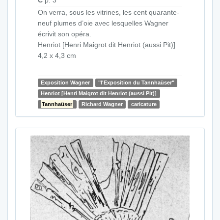
On verra, sous les vitrines, les cent quarante-
neuf plumes d’oie avec lesquelles Wagner
écrivit son opéra.
Henriot [Henri Maigrot dit Henriot (aussi Pit)]
4,2 x 4,3 cm
Exposition Wagner
"l'Exposition du Tannhaüser"
Henriot [Henri Maigrot dit Henriot (aussi Pit)]
Tannhaüser
Richard Wagner
caricature