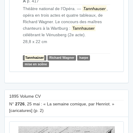
A
p. 417
Théâtre national de l’Opéra. —
Tannhauser
,
opéra en trois actes et quatre tableaux, de
Richard Wagner. Le concours des maîtres
chanteurs à la Wartburg :
Tannhauser
célébrant le Vénusberg (2e acte).
28,8 x 22 cm
Tannhaüser
Richard Wagner
harpe
mise en scène
1895 Volume CV
N°
2726
, 25 mai : « La semaine comique, par Henriot. »
[caricatures] (p. 2)