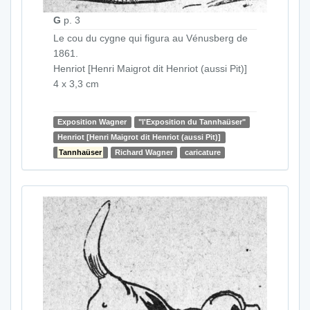
G
p. 3
Le cou du cygne qui figura au Vénusberg de
1861.
Henriot [Henri Maigrot dit Henriot (aussi Pit)]
4 x 3,3 cm
Exposition Wagner
"l'Exposition du Tannhaüser"
Henriot [Henri Maigrot dit Henriot (aussi Pit)]
Tannhaüser
Richard Wagner
caricature