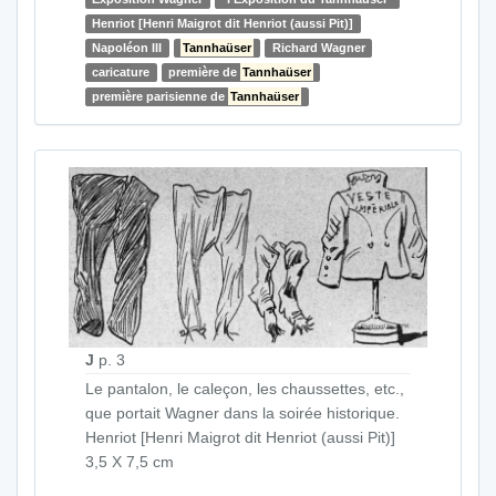
Henriot [Henri Maigrot dit Henriot (aussi Pit)]
Napoléon III
Tannhaüser
Richard Wagner
caricature
première de
Tannhaüser
première parisienne de
Tannhaüser
J
p. 3
Le pantalon, le caleçon, les chaussettes, etc.,
que portait Wagner dans la soirée historique.
Henriot [Henri Maigrot dit Henriot (aussi Pit)]
3,5 X 7,5 cm