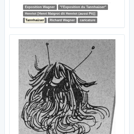
Exposition Wagner
"l'Exposition du Tannhaüser"
Henriot [Henri Maigrot dit Henriot (aussi Pit)]
Tannhaüser
Richard Wagner
caricature