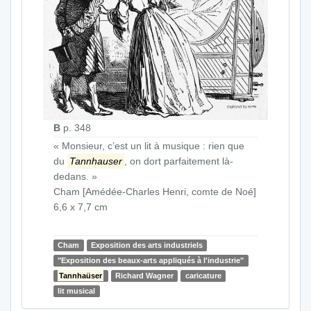
B
p. 348
« Monsieur, c’est un lit à musique : rien que
du
Tannhauser
, on dort parfaitement là-
dedans. »
Cham [Amédée-Charles Henri, comte de Noé]
6,6 x 7,7 cm
Cham
Exposition des arts industriels
"Exposition des beaux-arts appliqués à l'industrie"
Tannhaüser
Richard Wagner
caricature
lit musical