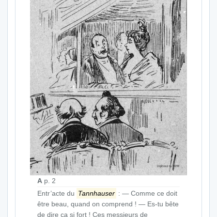
A
p. 2
Entr’acte du
Tannhauser
: — Comme ce doit
être beau, quand on comprend ! — Es-tu bête
de dire ça si fort ! Ces messieurs de