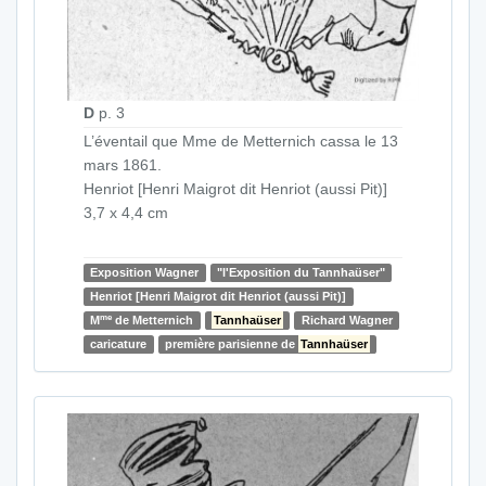
D
p. 3
L’éventail que Mme de Metternich cassa le 13
mars 1861.
Henriot [Henri Maigrot dit Henriot (aussi Pit)]
3,7 x 4,4 cm
Exposition Wagner
"l'Exposition du Tannhaüser"
Henriot [Henri Maigrot dit Henriot (aussi Pit)]
me
M
de Metternich
Tannhaüser
Richard Wagner
caricature
première parisienne de
Tannhaüser