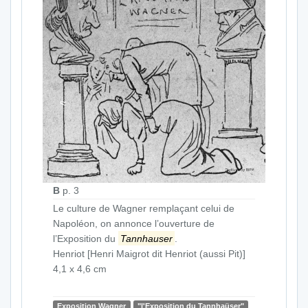
B
p. 3
Le culture de Wagner remplaçant celui de
Napoléon, on annonce l’ouverture de
l’Exposition du
Tannhauser
.
Henriot [Henri Maigrot dit Henriot (aussi Pit)]
4,1 x 4,6 cm
Exposition Wagner
"l'Exposition du Tannhaüser"