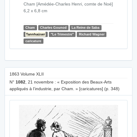
Cham [Amédée-Charles Henri, comte de Noé]
6,2 x 6,8 cm
Cham
Charles Gounod
La Reine de Saba
Tannhaüser
"Le Trimestre"
Richard Wagner
caricature
1863 Volume XLII
N°
1082
, 21 novembre : « Exposition des Beaux-Arts
appliqués à l’industrie, par Cham. » [caricatures] (p. 348)