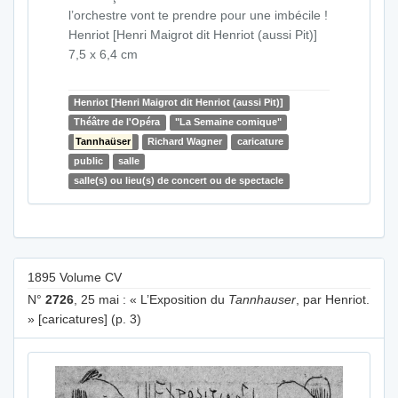
l’orchestre vont te prendre pour une imbécile !
Henriot [Henri Maigrot dit Henriot (aussi Pit)]
7,5 x 6,4 cm
Henriot [Henri Maigrot dit Henriot (aussi Pit)]
Théâtre de l'Opéra
"La Semaine comique"
Tannhaüser
Richard Wagner
caricature
public
salle
salle(s) ou lieu(s) de concert ou de spectacle
1895 Volume CV
N°
2726
, 25 mai : « L’Exposition du
Tannhauser
, par Henriot.
» [caricatures] (p. 3)