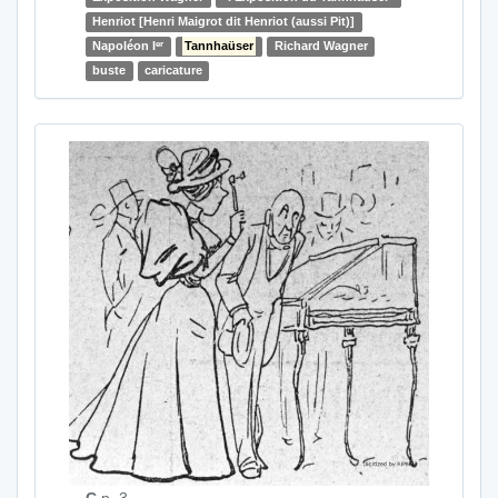
Henriot [Henri Maigrot dit Henriot (aussi Pit)]
er
Napoléon I
Tannhaüser
Richard Wagner
buste
caricature
C
p. 3