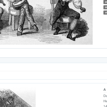
m
m
v
A
Da
He
14