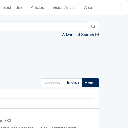
ubject Index
Articles
Visual Artists
About
Advanced Search
Language:
English
French
p. 333
éâtre des Variétés. —
Les Contrebandiers
,