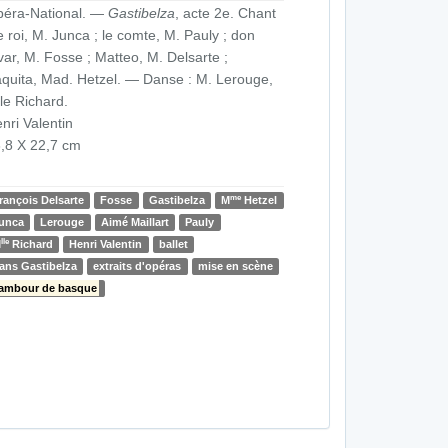
éra-National. —
Gastibelza
, acte 2e. Chant
le roi, M. Junca ; le comte, M. Pauly ; don
var, M. Fosse ; Matteo, M. Delsarte ;
quita, Mad. Hetzel. — Danse : M. Lerouge,
le Richard.
nri Valentin
,8 X 22,7 cm
me
rançois Delsarte
Fosse
Gastibelza
M
Hetzel
unca
Lerouge
Aimé Maillart
Pauly
lle
M
Richard
Henri Valentin
ballet
ans Gastibelza
extraits d'opéras
mise en scène
ambour de basque