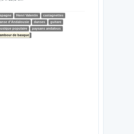
spagne
Henri Valentin
castagnettes
anse d'Andalousie
danses
guitare
usique populaire
paysans andalous
ambour de basque