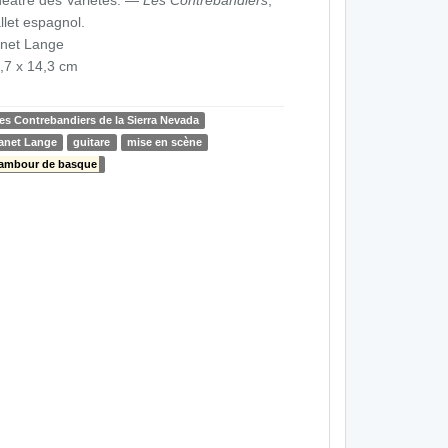
llet espagnol.
net Lange
,7 x 14,3 cm
es Contrebandiers de la Sierra Nevada
anet Lange
guitare
mise en scène
ambour de basque