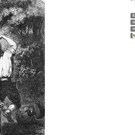
E
d
m
t