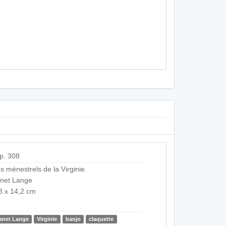
p. 308
s ménestrels de la Virginie.
net Lange
8 x 14,2 cm
anet Lange
Virginie
banjo
claquette