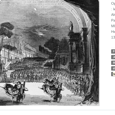
Op
: 
Al
Pa
Ml
He
13
F
J
d
t