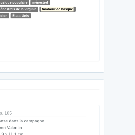
usique populaire
ménestrel
énestrels de la Virginie
tambour de basque
iolon
États-Unis
p. 105
nse dans la campagne.
nri Valentin
,9 x 11,1 cm