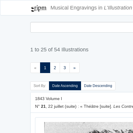
Musical Engravings in
L’Illustration
1 to 25 of 54 Illustrations
«
1
2
3
»
Sort By:
Date Ascending
Date Descending
1843 Volume I
N°
21
, 22 juillet (suite) : « Théâtre [suite].
Les Contre