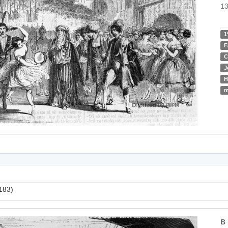
13
1
F
C
J
H
m
183)
B