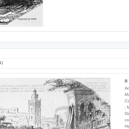
1)
B
Ac
M
Ca
; 
De
co
He