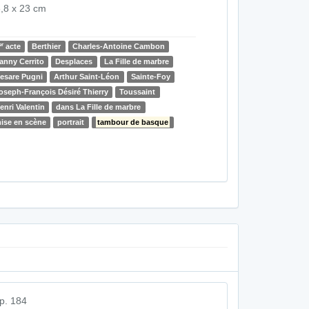
,8 x 23 cm
er
acte
Berthier
Charles-Antoine Cambon
anny Cerrito
Desplaces
La Fille de marbre
esare Pugni
Arthur Saint-Léon
Sainte-Foy
oseph-François Désiré Thierry
Toussaint
enri Valentin
dans La Fille de marbre
ise en scène
portrait
tambour de basque
p. 184