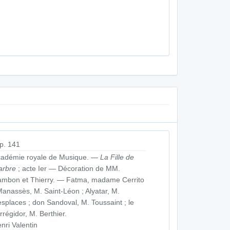
p. 141
adémie royale de Musique. —
La Fille de
arbre
; acte Ier — Décoration de MM.
mbon et Thierry. — Fatma, madame Cerrito
Manassès, M. Saint-Léon ; Alyatar, M.
splaces ; don Sandoval, M. Toussaint ; le
rrégidor, M. Berthier.
nri Valentin