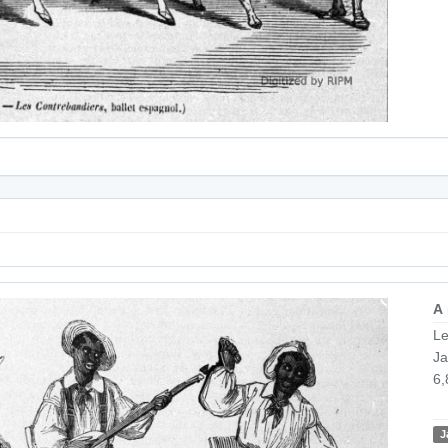
A
Le
Ja
6,
J