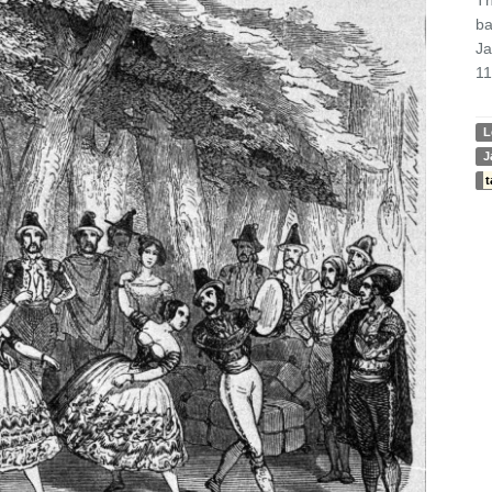
ba
Ja
11
L
J
t