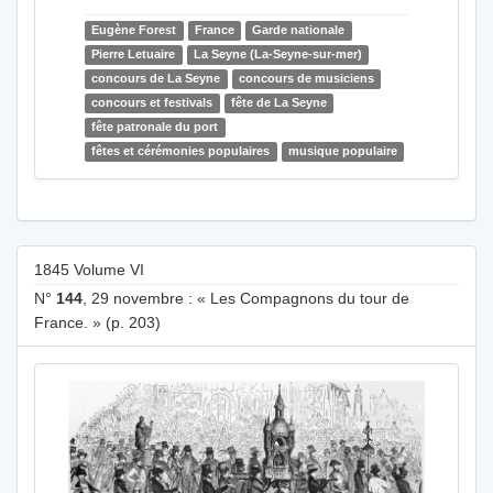
Eugène Forest
France
Garde nationale
Pierre Letuaire
La Seyne (La-Seyne-sur-mer)
concours de La Seyne
concours de musiciens
concours et festivals
fête de La Seyne
fête patronale du port
fêtes et cérémonies populaires
musique populaire
1845 Volume VI
N°
144
, 29 novembre : « Les Compagnons du tour de
France. » (p. 203)