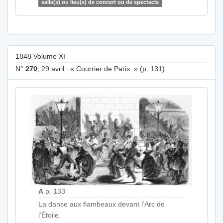
salle(s) ou lieu(s) de concert ou de spectacle
1848 Volume XI
N°
270
, 29 avril : « Courrier de Paris. » (p. 131)
A
p. 133
La danse aux flambeaux devant l’Arc de
l’Étoile.