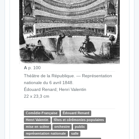
A
p. 100
Théâtre de la République. — Représentation
nationale du 6 avril 1848.
Édouard Renard; Henri Valentin
22 x 23,3 cm
Comédie-Française
Édouard Renard
Henri Valentin
fêtes et cérémonies populaires
mise en scène
orchestre
public
représentation nationale
salle