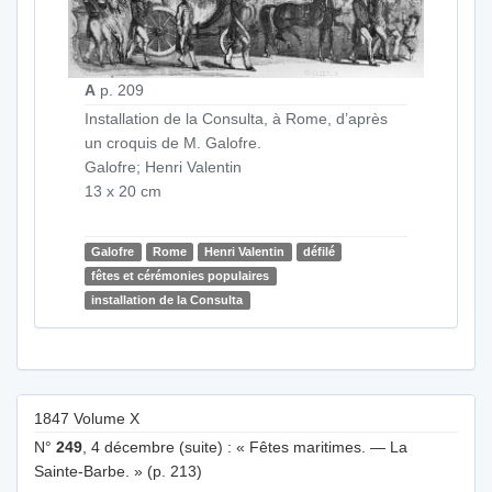
A
p. 209
Installation de la Consulta, à Rome, d’après
un croquis de M. Galofre.
Galofre; Henri Valentin
13 x 20 cm
Galofre
Rome
Henri Valentin
défilé
fêtes et cérémonies populaires
installation de la Consulta
1847 Volume X
N°
249
, 4 décembre (suite) : « Fêtes maritimes. — La
Sainte-Barbe. » (p. 213)