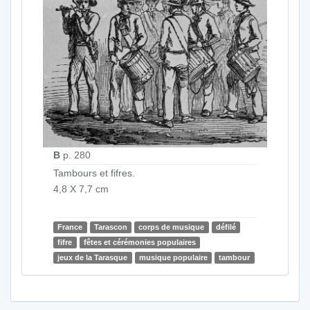
B
p. 280
Tambours et fifres.
4,8 X 7,7 cm
France
Tarascon
corps de musique
défilé
fifre
fêtes et cérémonies populaires
jeux de la Tarasque
musique populaire
tambour