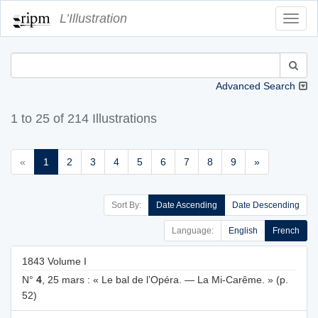
L’Illustration
Toggl
Navig
Advanced Search
1 to 25 of 214 Illustrations
«
1
2
3
4
5
6
7
8
9
»
Sort By:
Date Ascending
Date Descending
Language:
English
French
1843 Volume I
N°
4
, 25 mars : « Le bal de l’Opéra. — La Mi-Carême. » (p.
52)