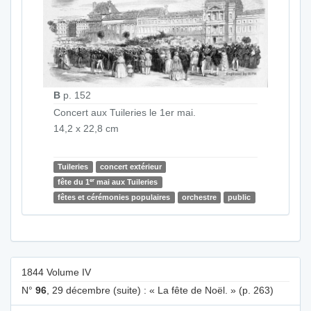
B
p. 152
Concert aux Tuileries le 1er mai.
14,2 x 22,8 cm
Tuileries
concert extérieur
er
fête du 1
mai aux Tuileries
fêtes et cérémonies populaires
orchestre
public
1844 Volume IV
N°
96
, 29 décembre (suite) : « La fête de Noël. » (p. 263)