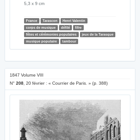
5,3 x 9 cm
France
Tarascon
Henri Valentin
corps de musique
défilé
fifre
fêtes et cérémonies populaires
jeux de la Tarasque
musique populaire
tambour
1847 Volume VIII
N°
208
, 20 février : « Courrier de Paris. » (p. 388)