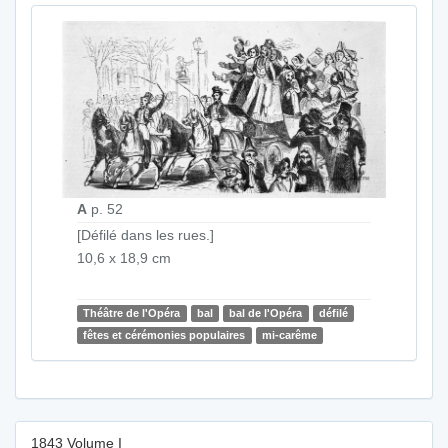
A
p. 52
[Défilé dans les rues.]
10,6 x 18,9 cm
Théâtre de l'Opéra
bal
bal de l'Opéra
défilé
fêtes et cérémonies populaires
mi-carême
1843 Volume I