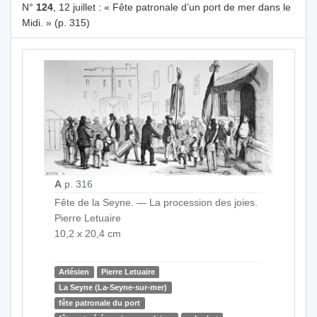
N°
124
, 12 juillet : « Fête patronale d’un port de mer dans le
Midi. » (p. 315)
A
p. 316
Fête de la Seyne. — La procession des joies.
Pierre Letuaire
10,2 x 20,4 cm
Arlésien
Pierre Letuaire
La Seyne (La-Seyne-sur-mer)
fête patronale du port