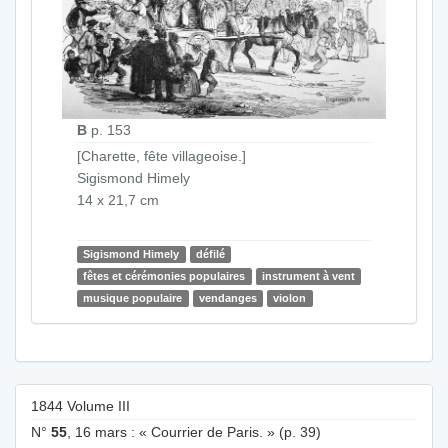
B
p. 153
[Charette, fête villageoise.]
Sigismond Himely
14 x 21,7 cm
Sigismond Himely
défilé
fêtes et cérémonies populaires
instrument à vent
musique populaire
vendanges
violon
1844 Volume III
N°
55
, 16 mars : « Courrier de Paris. » (p. 39)