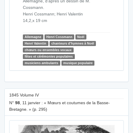
Allemagne, d’après un dessin de M.
Cossmann.
Henri Cossmann; Henri Valentin
14,2,x 19 cm
Allemagne
Henri Cossmann
Noël
Henri Valentin
chanteurs d'hymnes à Noël
chœurs ou ensembles vocaux
fêtes et cérémonies populaires
musiciens ambulants
musique populaire
1845 Volume IV
N°
98
, 11 janvier : « Mœurs et coutumes de la Basse-
Bretagne. » (p. 295)