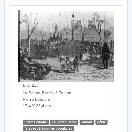
B
p. 213
La Sainte-Barbe, à Toulon.
Pierre Letuaire
17,4 X 23,4 cm
Pierre Letuaire
La Sainte-Barbe
Toulon
défilé
fêtes et cérémonies populaires