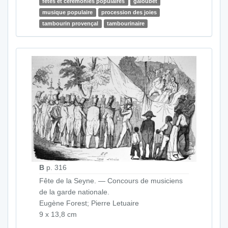
fêtes et cérémonies populaires
galoubet
musique populaire
procession des joies
tambourin provençal
tambourinaire
B
p. 316
Fête de la Seyne. — Concours de musiciens
de la garde nationale.
Eugène Forest; Pierre Letuaire
9 x 13,8 cm