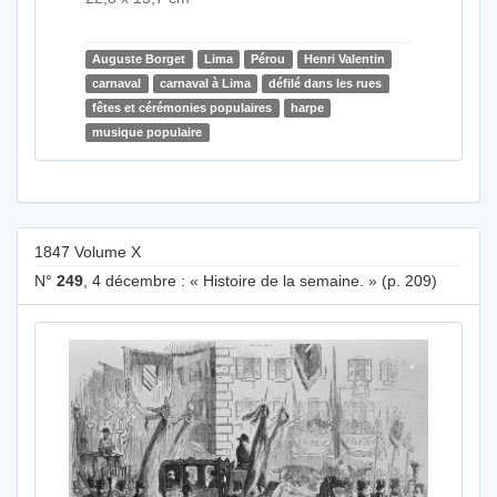
Auguste Borget
Lima
Pérou
Henri Valentin
carnaval
carnaval à Lima
défilé dans les rues
fêtes et cérémonies populaires
harpe
musique populaire
1847 Volume X
N°
249
, 4 décembre : « Histoire de la semaine. » (p. 209)