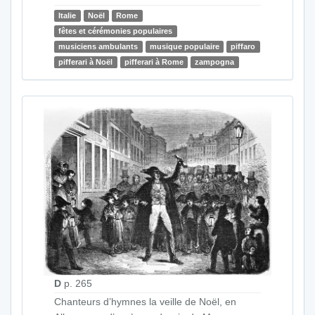
Italie
Noël
Rome
fêtes et cérémonies populaires
musiciens ambulants
musique populaire
piffaro
pifferari à Noël
pifferari à Rome
zampogna
D
p. 265
Chanteurs d’hymnes la veille de Noël, en