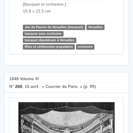
[Banquet et orchestre.]
15,8 x 22,5 cm
Jeu de Paume de Versailles (banquet)
Versailles
banquet avec orchestre
banquet républicain à Versailles
fêtes et cérémonies populaires
orchestre
1848 Volume XI
N°
268
, 15 avril : « Courrier de Paris. » (p. 99)