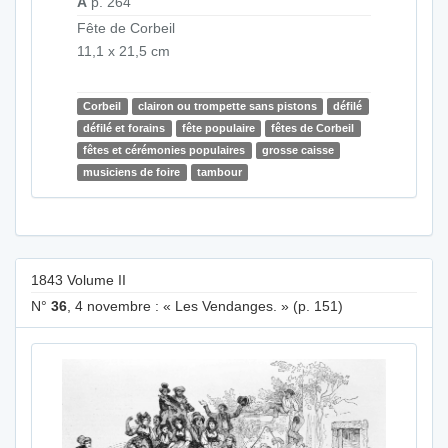
A
p. 264
Fête de Corbeil
11,1 x 21,5 cm
Corbeil
clairon ou trompette sans pistons
défilé
défilé et forains
fête populaire
fêtes de Corbeil
fêtes et cérémonies populaires
grosse caisse
musiciens de foire
tambour
1843 Volume II
N°
36
, 4 novembre : « Les Vendanges. » (p. 151)