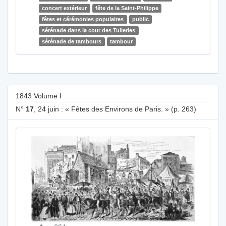
concert extérieur
fête de la Saint-Philippe
fêtes et cérémonies populaires
public
sérénade dans la cour des Tuileries
sérénade de tambours
tambour
1843 Volume I
N°
17
, 24 juin : « Fêtes des Environs de Paris. » (p. 263)