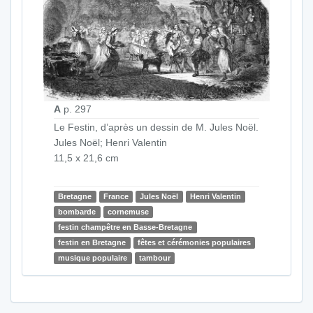
A
p. 297
Le Festin, d’après un dessin de M. Jules Noël.
Jules Noël; Henri Valentin
11,5 x 21,6 cm
Bretagne
France
Jules Noël
Henri Valentin
bombarde
cornemuse
festin champêtre en Basse-Bretagne
festin en Bretagne
fêtes et cérémonies populaires
musique populaire
tambour