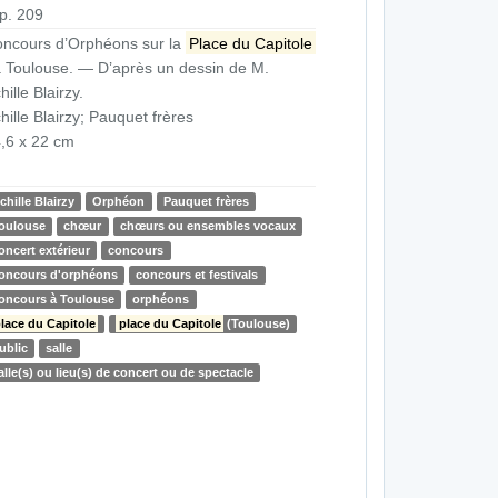
p. 209
ncours d’Orphéons sur la
Place du Capitole
à Toulouse. — D’après un dessin de M.
hille Blairzy.
hille Blairzy; Pauquet frères
,6 x 22 cm
chille Blairzy
Orphéon
Pauquet frères
oulouse
chœur
chœurs ou ensembles vocaux
oncert extérieur
concours
oncours d'orphéons
concours et festivals
oncours à Toulouse
orphéons
lace du Capitole
place du Capitole
(Toulouse)
ublic
salle
alle(s) ou lieu(s) de concert ou de spectacle