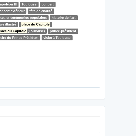
apoléon III
Toulouse
concert
oncert extérieur
fête de charité
êtes et cérémonies populaires
histoire de l'art
ivre illustré
place du Capitole
lace du Capitole
(Toulouse)
prince-président
isite du Prince-Président
visite à Toulouse