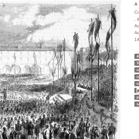
A
Co
, 
Ac
Ac
14
A
T
c
c
c
p
p
s