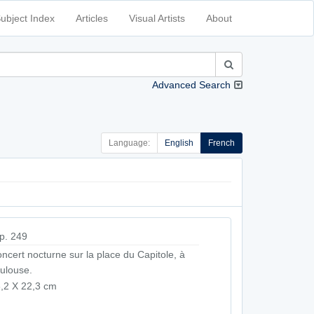
ubject Index
Articles
Visual Artists
About
Advanced Search
Language:
English
French
p. 249
ncert nocturne sur la place du Capitole, à
ulouse.
,2 X 22,3 cm