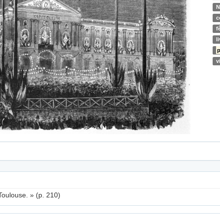
N
c
f
l
p
v
oulouse. » (p. 210)