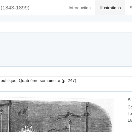
(1843-1899)
Introduction
Illustrations
S
épublique. Quatrième semaine. » (p. 247)
A
Co
To
16