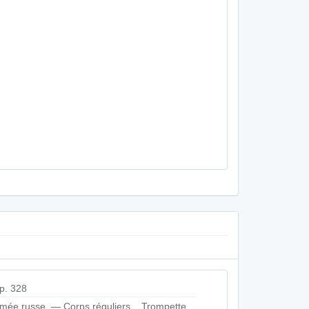
p. 328
mée russe. — Corps réguliers... Trompette