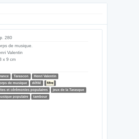
p. 280
rps de musique.
nri Valentin
3 x 9 cm
rance
Tarascon
Henri Valentin
orps de musique
défilé
fifre
êtes et cérémonies populaires
jeux de la Tarasque
usique populaire
tambour