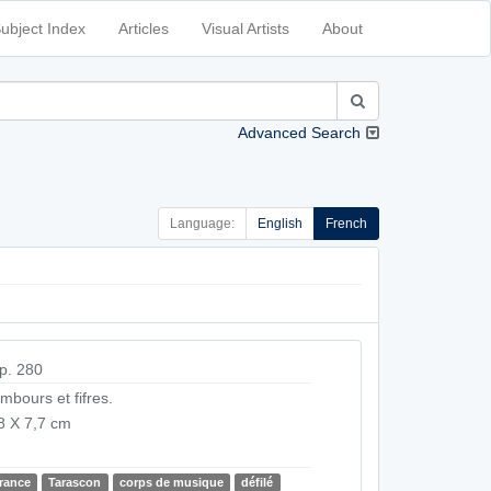
ubject Index
Articles
Visual Artists
About
Advanced Search
Language:
English
French
p. 280
mbours et fifres.
8 X 7,7 cm
rance
Tarascon
corps de musique
défilé