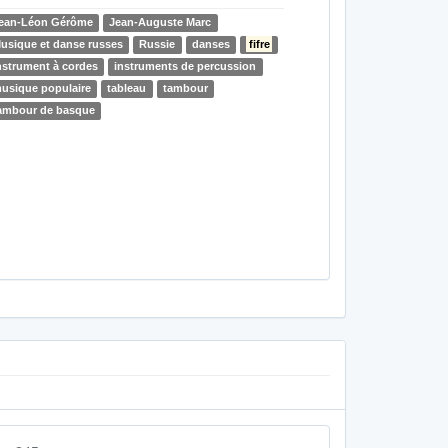
ean-Léon Gérôme
Jean-Auguste Marc
usique et danse russes
Russie
danses
fifre
nstrument à cordes
instruments de percussion
usique populaire
tableau
tambour
ambour de basque