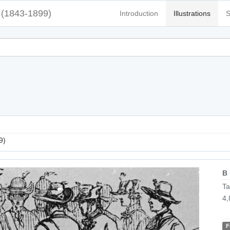
(1843-1899)
Introduction
Illustrations
S
9)
B
Ta
4,
F