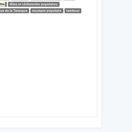
ifre
fêtes et cérémonies populaires
eux de la Tarasque
musique populaire
tambour