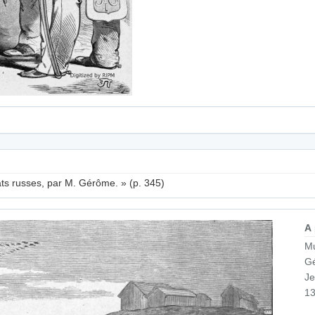
ats russes, par M. Gérôme. » (p. 345)
A
Mu
G
Je
13