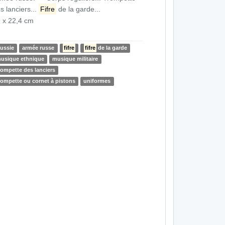
s lanciers...
Fifre
de la garde...
 x 22,4 cm
ussie
armée russe
fifre
fifre
de la garde
usique ethnique
musique militaire
rompette des lanciers
rompette ou cornet à pistons
uniformes