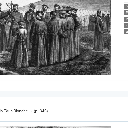
J
M
i
m
t
la Tour-Blanche. » (p. 346)