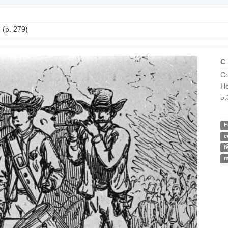
» (p. 279)
C
Co
He
5,
F
c
f
m