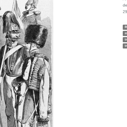
de
29
R
m
t
t