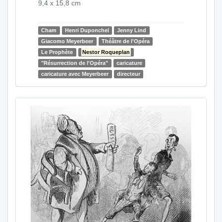
9,4 x 15,8 cm
Cham
Henri Duponchel
Jenny Lind
Giacomo Meyerbeer
Théâtre de l'Opéra
Le Prophète
Nestor Roqueplan
"Résurrection de l'Opéra"
caricature
caricature avec Meyerbeer
directeur