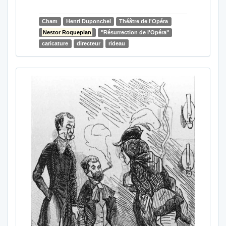
Cham
Henri Duponchel
Théâtre de l'Opéra
Nestor Roqueplan
"Résurrection de l'Opéra"
caricature
directeur
rideau