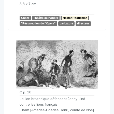
8,8 x 7 cm
Cham
Théâtre de l'Opéra
Nestor Roqueplan
"Résurrection de l'Opéra"
caricature
directeur
C
p. 28
Le lion britannique défendant Jenny Lind
contre les lions français.
Cham [Amédée-Charles Henri, comte de Noé]