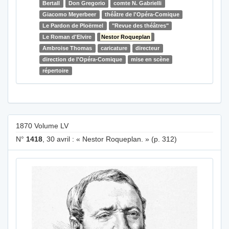
Bertall
Don Gregorio
comte N. Gabrielli
Giacomo Meyerbeer
théâtre de l'Opéra-Comique
Le Pardon de Ploërmel
"Revue des théâtres"
Le Roman d'Elvire
Nestor Roqueplan
Ambroise Thomas
caricature
directeur
direction de l'Opéra-Comique
mise en scène
répertoire
1870 Volume LV
N°
1418
, 30 avril : « Nestor Roqueplan. » (p. 312)