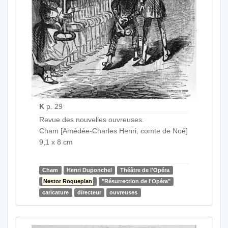
K
p. 29
Revue des nouvelles ouvreuses.
Cham [Amédée-Charles Henri, comte de Noé]
9,1 x 8 cm
Cham
Henri Duponchel
Théâtre de l'Opéra
Nestor Roqueplan
"Résurrection de l'Opéra"
caricature
directeur
ouvreuses