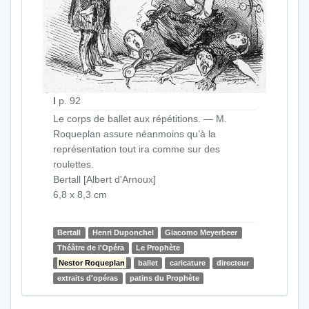
I
p. 92
Le corps de ballet aux répétitions. — M.
Roqueplan assure néanmoins qu’à la
représentation tout ira comme sur des
roulettes.
Bertall [Albert d'Arnoux]
6,8 x 8,3 cm
Bertall
Henri Duponchel
Giacomo Meyerbeer
Théâtre de l'Opéra
Le Prophète
Nestor Roqueplan
ballet
caricature
directeur
extraits d'opéras
patins du Prophète