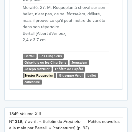
Moralité. 27. M. Roqueplan à cheval sur son
ballet, n’est pas, de sa
Jérusalem
, délivré,
mais il prouve ce qu’il peut mettre de variété
dans son répertoire.
Bertall [Albert d'Arnoux]
2,4 x 3,7 cm
Bertall
Les Cinq Sens
Griselidis ou les Cinq Sens
Jérusalem
Joseph Mazillier
Théâtre de l'Opéra
Nestor Roqueplan
Giuseppe Verdi
ballet
caricature
1849 Volume XIII
N°
319
, 7 avril : « Bulletin du
Prophète
. — Petites nouvelles
à la main par Bertall. » [caricatures] (p. 92)