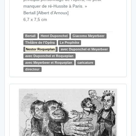
manquer de ré-Hussite à Paris. »
Bertall [Albert d'Arnoux]
6,7 x 7,5 cm
Bertall
Henri Duponchel
Giacomo Meyerbeer
Théâtre de l'Opéra
Le Prophète
Nestor Roqueplan
avec Duponchel et Meyerbeer
avec Duponchel et Roqueplan
avec Meyerbeer et Roqueplan
caricature
directeur