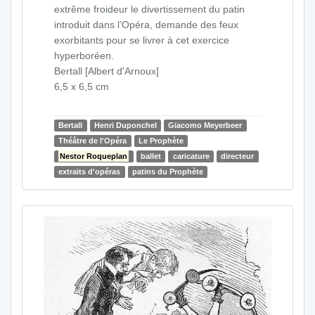
extrême froideur le divertissement du patin
introduit dans l’Opéra, demande des feux
exorbitants pour se livrer à cet exercice
hyperboréen.
Bertall [Albert d'Arnoux]
6,5 x 6,5 cm
Bertall
Henri Duponchel
Giacomo Meyerbeer
Théâtre de l'Opéra
Le Prophète
Nestor Roqueplan
ballet
caricature
directeur
extraits d'opéras
patins du Prophète