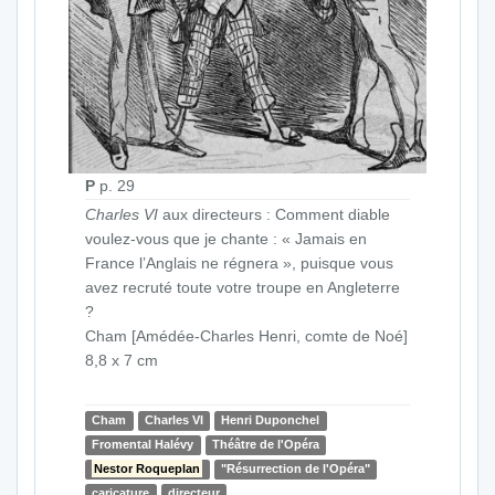
P
p. 29
Charles VI
aux directeurs : Comment diable
voulez-vous que je chante : « Jamais en
France l’Anglais ne régnera », puisque vous
avez recruté toute votre troupe en Angleterre
?
Cham [Amédée-Charles Henri, comte de Noé]
8,8 x 7 cm
Cham
Charles VI
Henri Duponchel
Fromental Halévy
Théâtre de l'Opéra
Nestor Roqueplan
"Résurrection de l'Opéra"
caricature
directeur