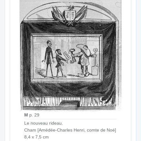
M
p. 29
Le nouveau rideau.
Cham [Amédée-Charles Henri, comte de Noé]
8,4 x 7,5 cm