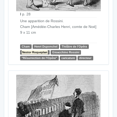
I
p. 28
Une apparition de Rossini.
Cham [Amédée-Charles Henri, comte de Noé]
9 x 11 cm
Cham
Henri Duponchel
Théâtre de l'Opéra
Nestor Roqueplan
Gioacchino Rossini
"Résurrection de l'Opéra"
caricature
directeur