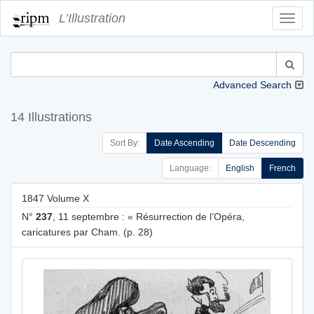
L’Illustration
Toggl
Navig
Advanced Search
14 Illustrations
Sort By:
Date Ascending
Date Descending
Language:
English
French
1847 Volume X
N°
237
, 11 septembre : « Résurrection de l’Opéra,
caricatures par Cham. (p. 28)