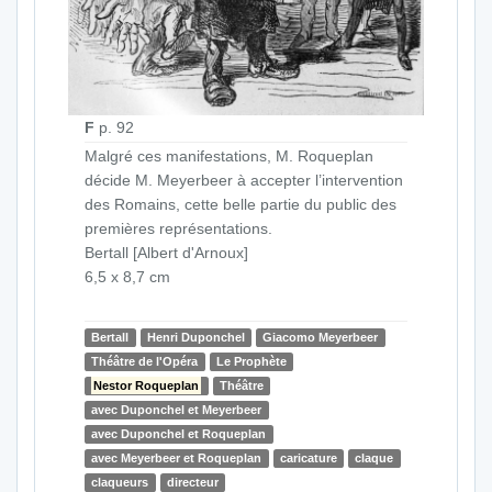
F
p. 92
Malgré ces manifestations, M. Roqueplan
décide M. Meyerbeer à accepter l’intervention
des Romains, cette belle partie du public des
premières représentations.
Bertall [Albert d'Arnoux]
6,5 x 8,7 cm
Bertall
Henri Duponchel
Giacomo Meyerbeer
Théâtre de l'Opéra
Le Prophète
Nestor Roqueplan
Théâtre
avec Duponchel et Meyerbeer
avec Duponchel et Roqueplan
avec Meyerbeer et Roqueplan
caricature
claque
claqueurs
directeur