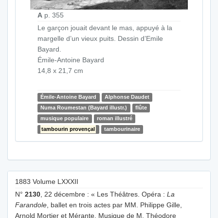
A
p. 355
Le garçon jouait devant le mas, appuyé à la
margelle d’un vieux puits. Dessin d’Emile
Bayard.
Émile-Antoine Bayard
14,8 x 21,7 cm
Émile-Antoine Bayard
Alphonse Daudet
Numa Roumestan (Bayard illustr.)
flûte
musique populaire
roman illustré
tambourin provençal
tambourinaire
1883 Volume LXXXII
N°
2130
, 22 décembre : « Les Théâtres. Opéra :
La
Farandole
, ballet en trois actes par MM. Philippe Gille,
Arnold Mortier et Mérante. Musique de M. Théodore