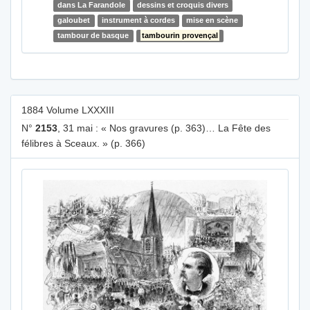
dans La Farandole
dessins et croquis divers
galoubet
instrument à cordes
mise en scène
tambour de basque
tambourin provençal
1884 Volume LXXXIII
N°
2153
, 31 mai : « Nos gravures (p. 363)… La Fête des
félibres à Sceaux. » (p. 366)