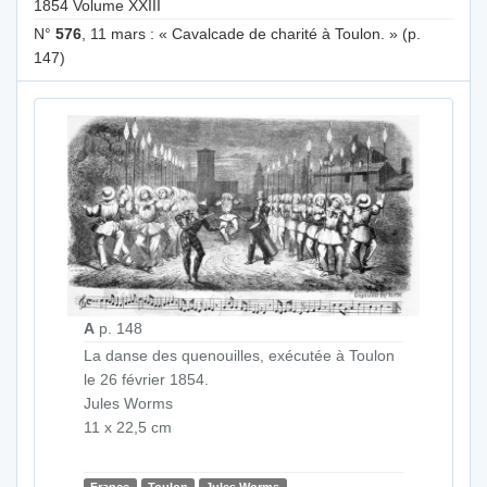
1854 Volume XXIII
N°
576
, 11 mars : « Cavalcade de charité à Toulon. » (p.
147)
A
p. 148
La danse des quenouilles, exécutée à Toulon
le 26 février 1854.
Jules Worms
11 x 22,5 cm