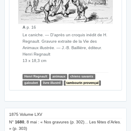
A
p. 16
Le caniche. — D’après un croquis inédit de H.
Regnault. Gravure extraite de la Vie des
Animaux illustrée. — J.-B. Baillière, éditeur.
Henri Regnault
13 x 18,3 cm
Henri Regnault
animaux
chiens savants
galoubet
livre illustré
tambourin provençal
1875 Volume LXV
N°
1680
, 8 mai : « Nos gravures (p. 302)... Les fêtes d’Arles.
» (p. 303)