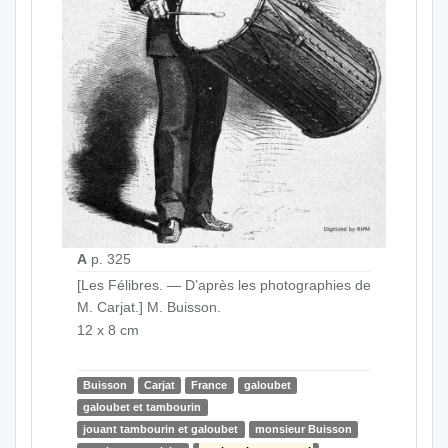
A
p. 325
[Les Félibres. — D’après les photographies de
M. Carjat.] M. Buisson.
12 x 8 cm
Buisson
Carjat
France
galoubet
galoubet et tambourin
jouant tambourin et galoubet
monsieur Buisson