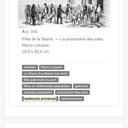
A
p. 316
Fête de la Seyne. — La procession des joies.
Pierre Letuaire
10,2 x 20,4 cm
Arlésien
Pierre Letuaire
La Seyne (La-Seyne-sur-mer)
fête patronale du port
fêtes et cérémonies populaires
galoubet
musique populaire
procession des joies
tambourin provençal
tambourinaire