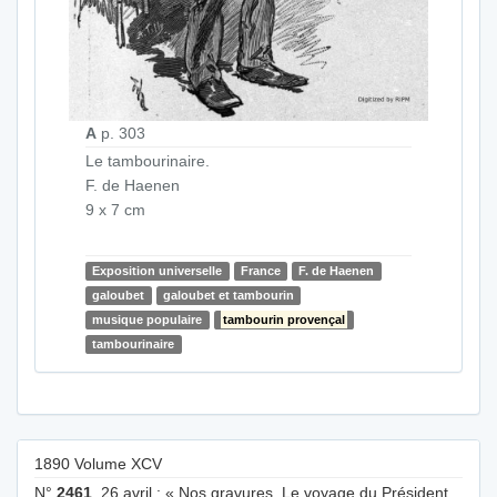
A
p. 303
Le tambourinaire.
F. de Haenen
9 x 7 cm
Exposition universelle
France
F. de Haenen
galoubet
galoubet et tambourin
musique populaire
tambourin provençal
tambourinaire
1890 Volume XCV
N°
2461
, 26 avril : « Nos gravures. Le voyage du Président