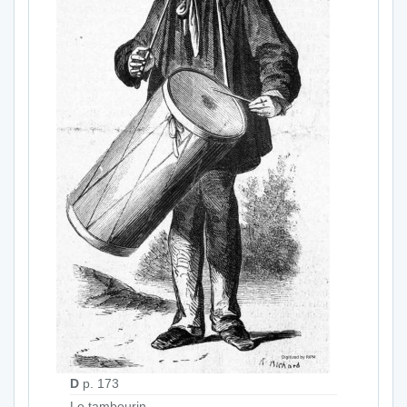
D
p. 173
Le tambourin.