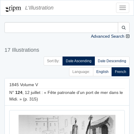
L’Illustration
Toggl
Navig
Advanced Search
17 Illustrations
Sort By:
Date Ascending
Date Descending
Language:
English
French
1845 Volume V
N°
124
, 12 juillet : « Fête patronale d’un port de mer dans le
Midi. » (p. 315)