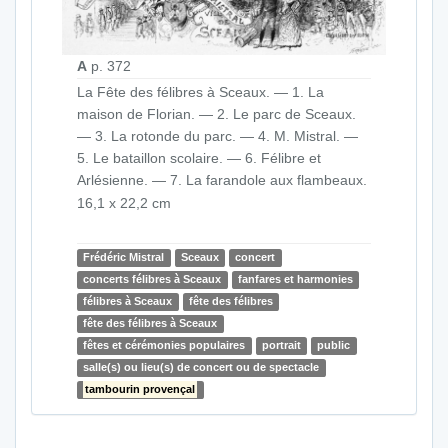
A
p. 372
La Fête des félibres à Sceaux. — 1. La
maison de Florian. — 2. Le parc de Sceaux.
— 3. La rotonde du parc. — 4. M. Mistral. —
5. Le bataillon scolaire. — 6. Félibre et
Arlésienne. — 7. La farandole aux flambeaux.
16,1 x 22,2 cm
Frédéric Mistral
Sceaux
concert
concerts félibres à Sceaux
fanfares et harmonies
félibres à Sceaux
fête des félibres
fête des félibres à Sceaux
fêtes et cérémonies populaires
portrait
public
salle(s) ou lieu(s) de concert ou de spectacle
tambourin provençal