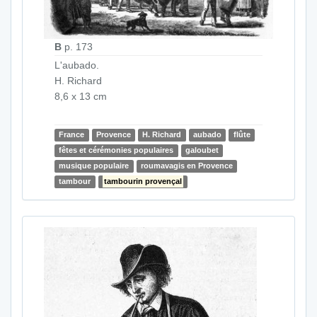
B
p. 173
L'aubado.
H. Richard
8,6 x 13 cm
France
Provence
H. Richard
aubado
flûte
fêtes et cérémonies populaires
galoubet
musique populaire
roumavagis en Provence
tambour
tambourin provençal