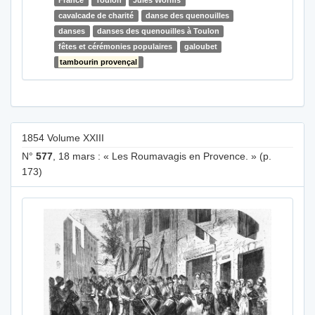
France
Toulon
Jules Worms
cavalcade de charité
danse des quenouilles
danses
danses des quenouilles à Toulon
fêtes et cérémonies populaires
galoubet
tambourin provençal
1854 Volume XXIII
N°
577
, 18 mars : « Les Roumavagis en Provence. » (p.
173)