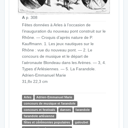
A
p. 308
Fêtes données à Arles à l’occasion de
l’inauguration du nouveau pont construit sur le
Rhône. — Croquis d’après nature de P.
Kauffmann. 1. Les jeux nautiques sur le
Rhône : vue du nouveau pont. — 2. Le
concours de musique et le départ de
l’aéronaute Blondeau dans les Arènes. — 3, 4.
Types d’Arlésiennes. — 5. La Farandole.
Adrien-Emmanuel Marie
31,8x 22,3 cm
Arles
Adrien-Emmanuel Marie
concours de musique et farandole
concours et festivals
danses
farandole
farandole arlésienne
fêtes et cérémonies populaires
galoubet