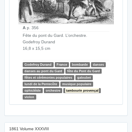
A
p. 356
Fête du pont du Gard. L’orchestre.
Godefroy Durand
16,8 x 15,5 cm
Godefroy Durand
France
bombarde
danses
danses au pont du Gard
fête du Pont du Gard
fêtes et cérémonies populaires
galoubet
lundi de la Pentecôte
musique populaire
ophicléide
orchestre
tambourin provençal
violon
1861 Volume XXXVIII