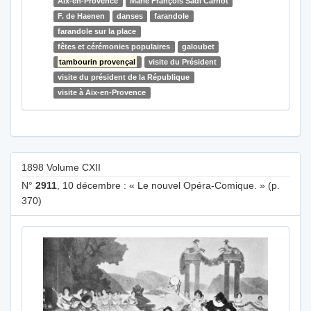
Aix-en-Provence
Marie François Sadi Carnot
F. de Haenen
danses
farandole
farandole sur la place
fêtes et cérémonies populaires
galoubet
tambourin provençal
visite du Président
visite du président de la République
visite à Aix-en-Provence
1898 Volume CXII
N°
2911
, 10 décembre : « Le nouvel Opéra-Comique. » (p.
370)