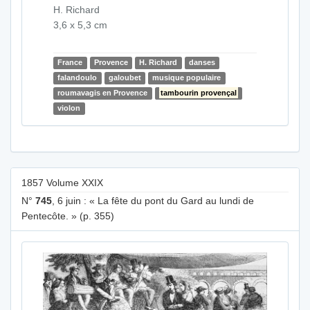
H. Richard
3,6 x 5,3 cm
France
Provence
H. Richard
danses
falandoulo
galoubet
musique populaire
roumavagis en Provence
tambourin provençal
violon
1857 Volume XXIX
N°
745
, 6 juin : « La fête du pont du Gard au lundi de
Pentecôte. » (p. 355)