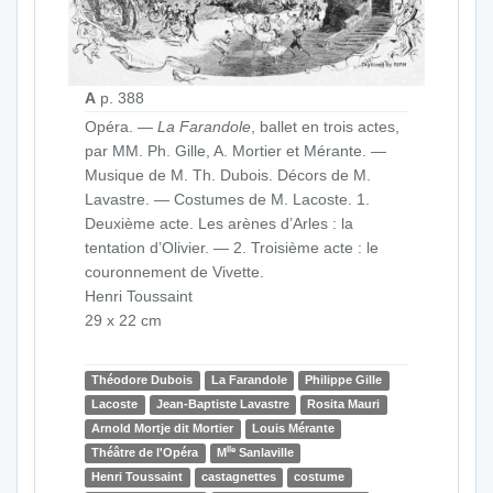
A
p. 388
Opéra. —
La Farandole
, ballet en trois actes,
par MM. Ph. Gille, A. Mortier et Mérante. —
Musique de M. Th. Dubois. Décors de M.
Lavastre. — Costumes de M. Lacoste. 1.
Deuxième acte. Les arènes d’Arles : la
tentation d’Olivier. — 2. Troisième acte : le
couronnement de Vivette.
Henri Toussaint
29 x 22 cm
Théodore Dubois
La Farandole
Philippe Gille
Lacoste
Jean-Baptiste Lavastre
Rosita Mauri
Arnold Mortje dit Mortier
Louis Mérante
lle
Théâtre de l'Opéra
M
Sanlaville
Henri Toussaint
castagnettes
costume