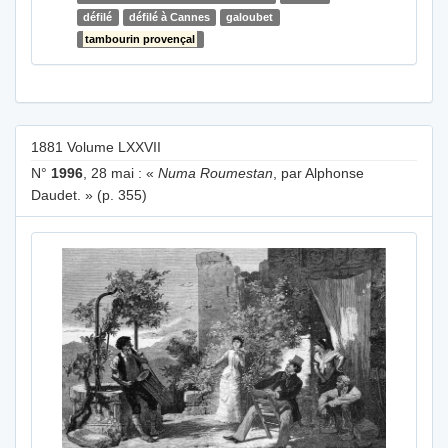
défilé
défilé à Cannes
galoubet
tambourin provençal
1881 Volume LXXVII
N°
1996
, 28 mai : «
Numa Roumestan
, par Alphonse
Daudet. » (p. 355)