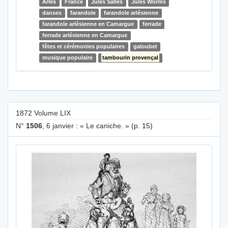
Arles
France
Jules Salles
Jules Worms
danses
farandole
farandole arlésienne
farandole arlésienne en Camargue
ferrade
ferrade arlésienne en Camargue
fêtes et cérémonies populaires
galoubet
musique populaire
tambourin provençal
1872 Volume LIX
N°
1506
, 6 janvier : « Le caniche. » (p. 15)