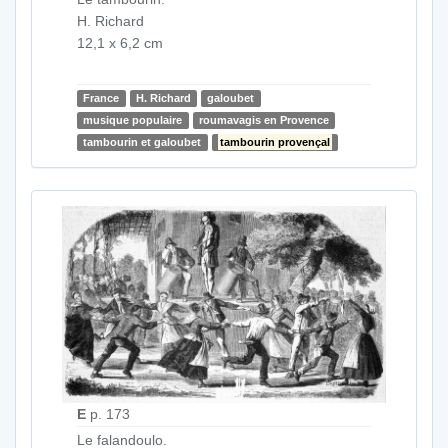
H. Richard
12,1 x 6,2 cm
France
H. Richard
galoubet
musique populaire
roumavagis en Provence
tambourin et galoubet
tambourin provençal
E
p. 173
Le falandoulo.