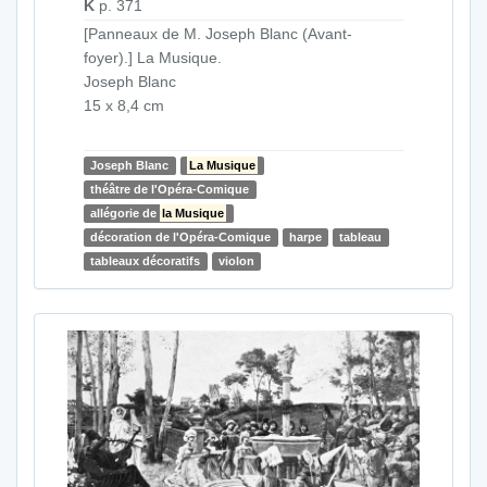
K
p. 371
[Panneaux de M. Joseph Blanc (Avant-
foyer).] La Musique.
Joseph Blanc
15 x 8,4 cm
Joseph Blanc
La Musique
théâtre de l'Opéra-Comique
allégorie de
la Musique
décoration de l'Opéra-Comique
harpe
tableau
tableaux décoratifs
violon