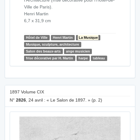
Ville de Paris).
Henri Martin
6,7 x 31,9 cm
Hôtel de Ville
Henri Martin
La Musique
Musique, sculpture, architecture
Salon des beaux-arts
ange musicien
frise décorative par H. Martin
harpe
tableau
1897 Volume CIX
N°
2826
, 24 avril : « Le Salon de 1897. » (p. 2)