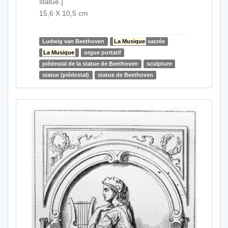
statue.]
15,6 X 10,5 cm
Ludwig van Beethoven
La Musique
sacrée
La Musique
orgue portatif
piédestal de la statue de Beethoven
sculpture
statue (piédestal)
statue de Beethoven