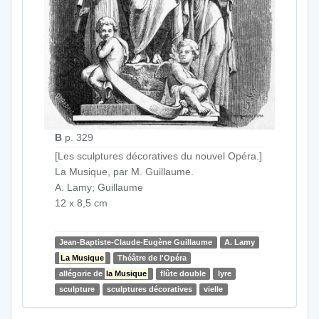
B
p. 329
[Les sculptures décoratives du nouvel Opéra.]
La Musique, par M. Guillaume.
A. Lamy; Guillaume
12 x 8,5 cm
Jean-Baptiste-Claude-Eugène Guillaume
A. Lamy
La Musique
Théâtre de l'Opéra
allégorie de
la Musique
flûte double
lyre
sculpture
sculptures décoratives
vielle