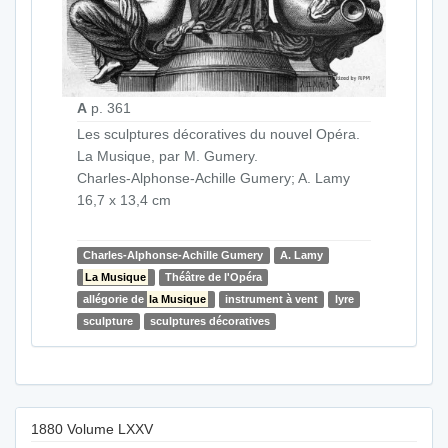
A
p. 361
Les sculptures décoratives du nouvel Opéra.
La Musique, par M. Gumery.
Charles-Alphonse-Achille Gumery; A. Lamy
16,7 x 13,4 cm
Charles-Alphonse-Achille Gumery
A. Lamy
La Musique
Théâtre de l'Opéra
allégorie de
la Musique
instrument à vent
lyre
sculpture
sculptures décoratives
1880 Volume LXXV