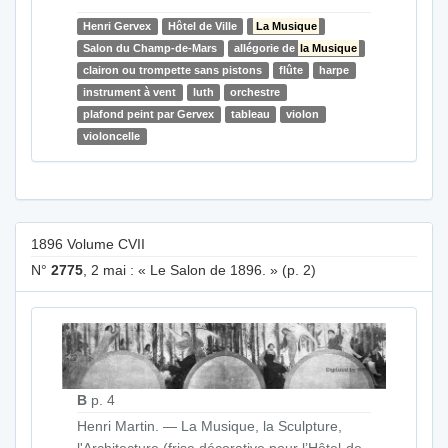
Henri Gervex
Hôtel de Ville
La Musique
Salon du Champ-de-Mars
allégorie de
la Musique
clairon ou trompette sans pistons
flûte
harpe
instrument à vent
luth
orchestre
plafond peint par Gervex
tableau
violon
violoncelle
1896 Volume CVII
N°
2775
, 2 mai : « Le Salon de 1896. » (p. 2)
B
p. 4
Henri Martin. — La Musique, la Sculpture,
l'Architecture (frise décorative pour l’Hôtel-de-