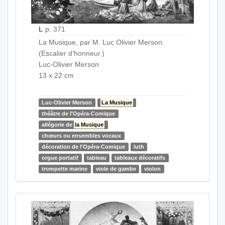
L
p. 371
La Musique, par M. Luc Olivier Merson.
(Escalier d’honneur.)
Luc-Olivier Merson
13 x 22 cm
Luc-Olivier Merson
La Musique
théâtre de l'Opéra-Comique
allégorie de
la Musique
chœurs ou ensembles vocaux
décoration de l'Opéra-Comique
luth
orgue portatif
tableau
tableaux décoratifs
trompette marine
viole de gambe
violon