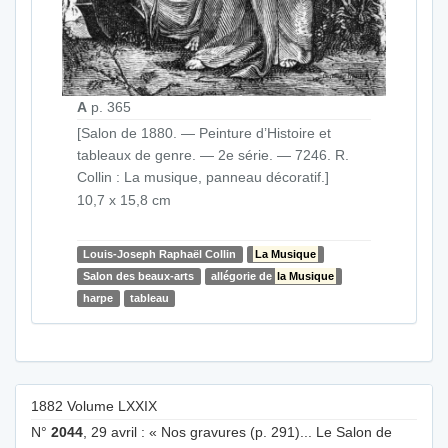
A
p. 365
[Salon de 1880. — Peinture d’Histoire et
tableaux de genre. — 2e série. — 7246. R.
Collin : La musique, panneau décoratif.]
10,7 x 15,8 cm
Louis-Joseph Raphaël Collin
La Musique
Salon des beaux-arts
allégorie de
la Musique
harpe
tableau
1882 Volume LXXIX
N°
2044
, 29 avril : « Nos gravures (p. 291)... Le Salon de