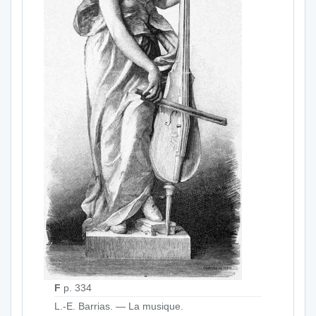
F
p. 334
L.-E. Barrias. — La musique.