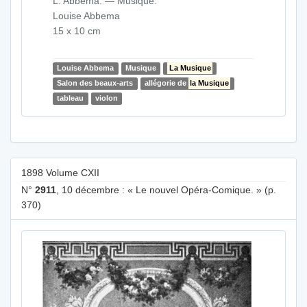
L. Abbema. — Musique.
Louise Abbema
15 x 10 cm
Louise Abbema
Musique
La Musique
Salon des beaux-arts
allégorie de
la Musique
tableau
violon
1898 Volume CXII
N°
2911
, 10 décembre : « Le nouvel Opéra-Comique. » (p.
370)