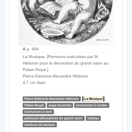
A
p. 404
La Musique. [Peintures exécutées par M.
Hédouin pour la décoration du grand salon au
Palais-Royal.]
Pierre-Edmond-Alexandre Hédouin
4,7 cm diam.
Pierre-Edmond-Alexandre Hédouin
La Musique
Palais-Royal
ange musicien
instrument à cordes
instrument à vent
peintures décoratives du grand salon
tableau
tambour de basque