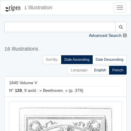
L’Illustration
Toggl
Navig
Advanced Search
16 Illustrations
Sort By:
Date Ascending
Date Descending
Language:
English
French
1845 Volume V
N°
128
, 9 août : « Beethoven. » (p. 379)