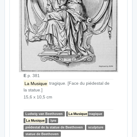
E
p. 381
La Musique
tragique. [Face du piédestal de
la statue.]
15,6 x 10,5 cm
Ludwig van Beethoven
La Musique
tragique
La Musique
lyre
piédestal de la statue de Beethoven
sculpture
statue de Beethoven