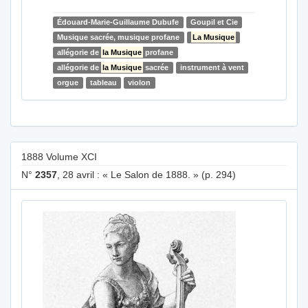
Édouard-Marie-Guillaume Dubufe
Goupil et Cie
Musique sacrée, musique profane
La Musique
allégorie de
la Musique
profane
allégorie de
la Musique
sacrée
instrument à vent
orgue
tableau
violon
1888 Volume XCI
N°
2357
, 28 avril : « Le Salon de 1888. » (p. 294)