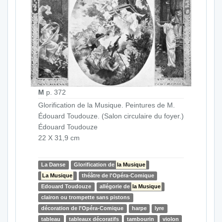
M
p. 372
Glorification de la Musique. Peintures de M.
Édouard Toudouze. (Salon circulaire du foyer.)
Édouard Toudouze
22 X 31,9 cm
La Danse
Glorification de
la Musique
La Musique
théâtre de l'Opéra-Comique
Edouard Toudouze
allégorie de
la Musique
clairon ou trompette sans pistons
décoration de l'Opéra-Comique
harpe
lyre
tableau
tableaux décoratifs
tambourin
violon