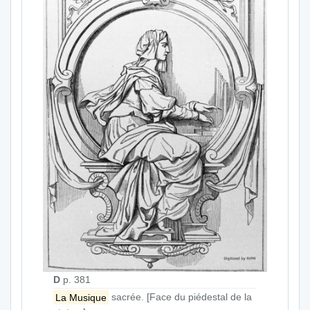
D
p. 381
La Musique
sacrée. [Face du piédestal de la