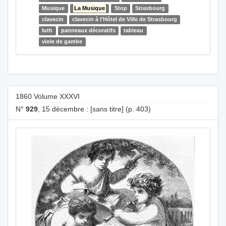
Musique
La Musique
Stop
Strasbourg
clavecin
clavecin à l'Hôtel de Ville de Strasbourg
luth
panneaux décoratifs
tableau
viole de gambe
1860 Volume XXXVI
N°
929
, 15 décembre : [sans titre] (p. 403)