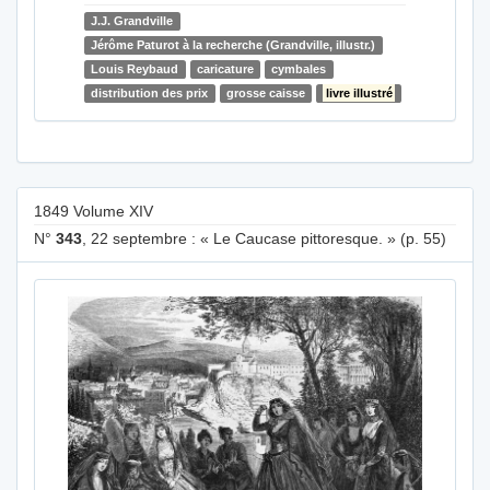
J.J. Grandville
Jérôme Paturot à la recherche (Grandville, illustr.)
Louis Reybaud
caricature
cymbales
distribution des prix
grosse caisse
livre illustré
1849 Volume XIV
N°
343
, 22 septembre : « Le Caucase pittoresque. » (p. 55)