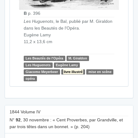
B
p. 396
Les Huguenots
, le Bal, publié par M. Giraldon
dans les Beautés de l'Opéra.
Eugène Lamy
11,2 x 13,6 cm
Les Beautés de l'Opéra
M. Giraldon
Les Huguenots
Eugène Lamy
Giacomo Meyerbeer
livre illustré
mise en scène
opéra
1844 Volume IV
N°
92
, 30 novembre : « Cent Proverbes, par Grandville, et
par trois têtes dans un bonnet. » (p. 204)