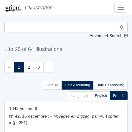
L’Illustration
Toggl
Navig
Advanced Search
1 to 25 of 64 Illustrations
«
1
2
3
»
Sort By:
Date Ascending
Date Descending
Language:
English
French
1843 Volume II
N°
42
, 16 décembre : «
Voyages en Zigzag
, par M. Töpffer.
» (p. 251)