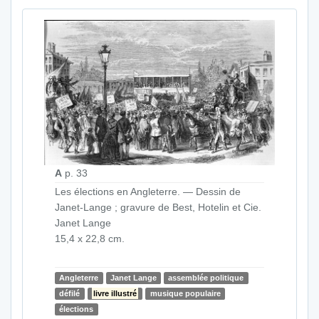
A
p. 33
Les élections en Angleterre. — Dessin de
Janet-Lange ; gravure de Best, Hotelin et Cie.
Janet Lange
15,4 x 22,8 cm.
Angleterre
Janet Lange
assemblée politique
défilé
livre illustré
musique populaire
élections