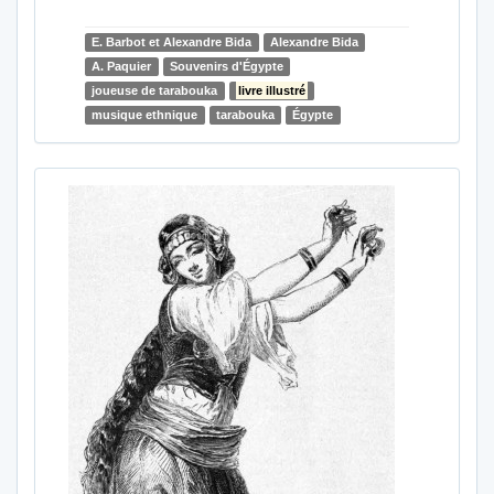
E. Barbot et Alexandre Bida
Alexandre Bida
A. Paquier
Souvenirs d'Égypte
joueuse de tarabouka
livre illustré
musique ethnique
tarabouka
Égypte