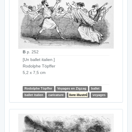
B
p. 252
[Un ballet italien.]
Rodolphe Töpffer
5,2 x 7,5 cm
Rodolphe Töpffer
Voyages en Zigzag
ballet
ballet italien
caricature
livre illustré
voyages