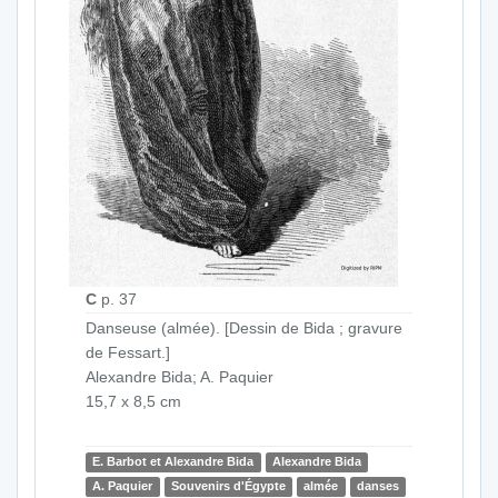
C
p. 37
Danseuse (almée). [Dessin de Bida ; gravure
de Fessart.]
Alexandre Bida; A. Paquier
15,7 x 8,5 cm
E. Barbot et Alexandre Bida
Alexandre Bida
A. Paquier
Souvenirs d'Égypte
almée
danses