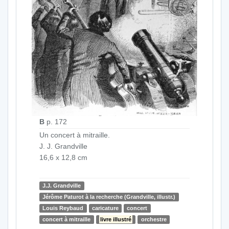
B
p. 172
Un concert à mitraille.
J. J. Grandville
16,6 x 12,8 cm
J.J. Grandville
Jérôme Paturot à la recherche (Grandville, illustr.)
Louis Reybaud
caricature
concert
concert à mitraille
livre illustré
orchestre