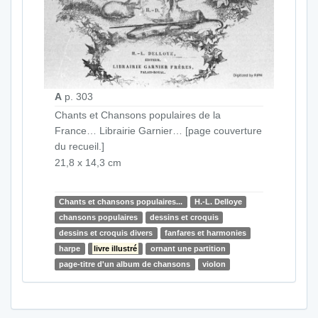
A
p. 303
Chants et Chansons populaires de la
France… Librairie Garnier… [page couverture
du recueil.]
21,8 x 14,3 cm
Chants et chansons populaires...
H.-L. Delloye
chansons populaires
dessins et croquis
dessins et croquis divers
fanfares et harmonies
harpe
livre illustré
ornant une partition
page-titre d'un album de chansons
violon