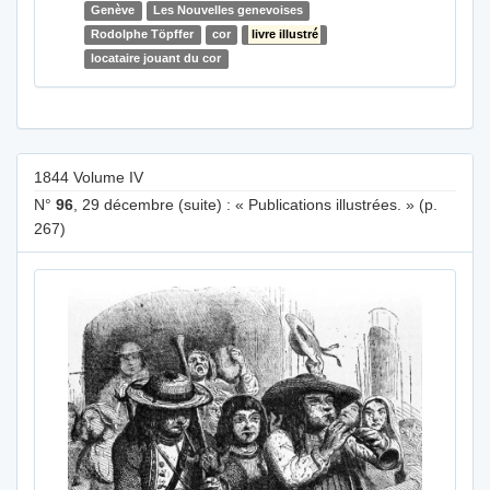
Genève
Les Nouvelles genevoises
Rodolphe Töpffer
cor
livre illustré
locataire jouant du cor
1844 Volume IV
N°
96
, 29 décembre (suite) : « Publications illustrées. » (p.
267)