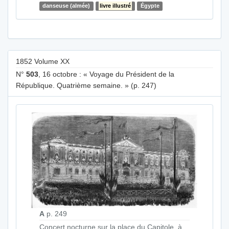
danseuse (almée)
livre illustré
Égypte
1852 Volume XX
N°
503
, 16 octobre : « Voyage du Président de la
République. Quatrième semaine. » (p. 247)
A
p. 249
Concert nocturne sur la place du Capitole, à