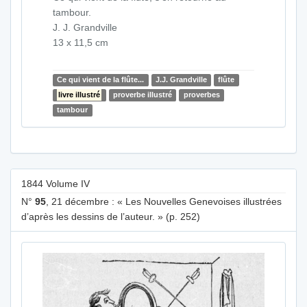
tambour.
J. J. Grandville
13 x 11,5 cm
Ce qui vient de la flûte...
J.J. Grandville
flûte
livre illustré
proverbe illustré
proverbes
tambour
1844 Volume IV
N°
95
, 21 décembre : « Les Nouvelles Genevoises illustrées
d’après les dessins de l’auteur. » (p. 252)