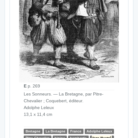
E
p. 269
Les Sonneurs. — La Bretagne, par Pitre-
Chevalier ; Coquebert, éditeur.
Adolphe Leleux
13,1 x 11,4 cm
Bretagne
La Bretagne
France
Adolphe Leleux
Pitre-Chevalier
biniou
bombarde
livre illustré