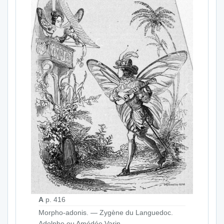
A
p. 416
Morpho-adonis. — Zygène du Languedoc.
Adolphe ou Amédée Varin