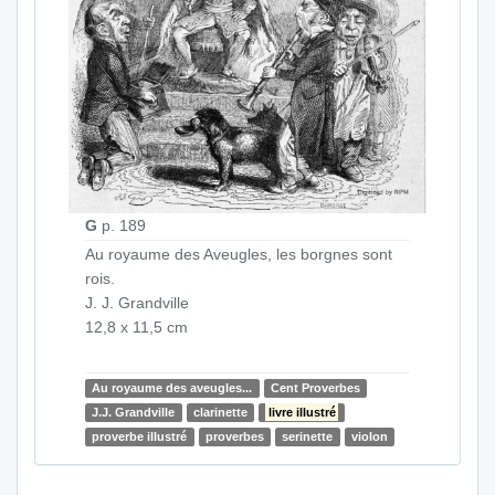
G
p. 189
Au royaume des Aveugles, les borgnes sont
rois.
J. J. Grandville
12,8 x 11,5 cm
Au royaume des aveugles...
Cent Proverbes
J.J. Grandville
clarinette
livre illustré
proverbe illustré
proverbes
serinette
violon