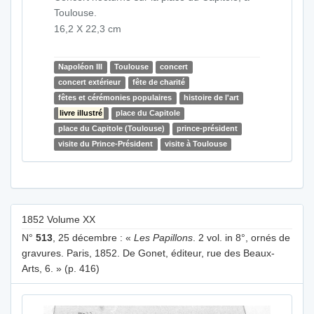
Toulouse.
16,2 X 22,3 cm
Napoléon III
Toulouse
concert
concert extérieur
fête de charité
fêtes et cérémonies populaires
histoire de l'art
livre illustré
place du Capitole
place du Capitole (Toulouse)
prince-président
visite du Prince-Président
visite à Toulouse
1852 Volume XX
N°
513
, 25 décembre : «
Les Papillons
. 2 vol. in 8°, ornés de
gravures. Paris, 1852. De Gonet, éditeur, rue des Beaux-
Arts, 6. » (p. 416)