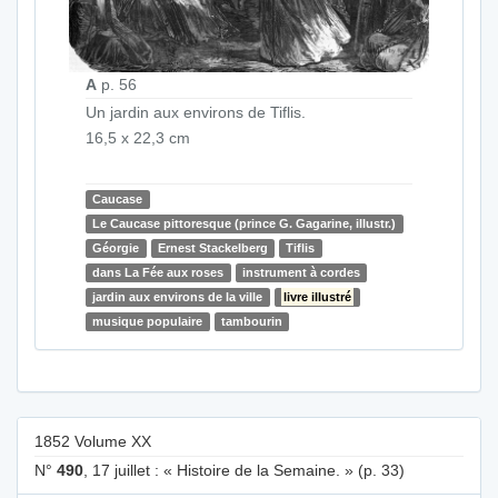
A
p. 56
Un jardin aux environs de Tiflis.
16,5 x 22,3 cm
Caucase
Le Caucase pittoresque (prince G. Gagarine, illustr.)
Géorgie
Ernest Stackelberg
Tiflis
dans La Fée aux roses
instrument à cordes
jardin aux environs de la ville
livre illustré
musique populaire
tambourin
1852 Volume XX
N°
490
, 17 juillet : « Histoire de la Semaine. » (p. 33)