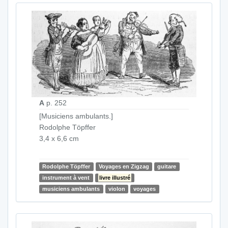
A
p. 252
[Musiciens ambulants.]
Rodolphe Töpffer
3,4 x 6,6 cm
Rodolphe Töpffer
Voyages en Zigzag
guitare
instrument à vent
livre illustré
musiciens ambulants
violon
voyages