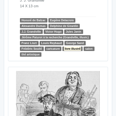
J. J. Grandville
14 X 13 cm
Honoré de Balzac
Eugène Delacroix
Alexandre Dumas
Delphine de Girardin
J.J. Grandville
Victor Hugo
Jules Janin
Jérôme Paturot à la recherche (Grandville, illustr.)
Franz Liszt
Louis Reybaud
George Sand
Frédéric Soulié
caricature
livre illustré
salon
thé artistique